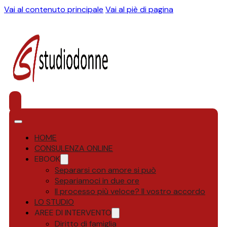
Vai al contenuto principale
Vai al piè di pagina
HOME
CONSULENZA ONLINE
EBOOK
Separarsi con amore si può
Separiamoci in due ore
Il processo più veloce? Il vostro accordo
LO STUDIO
AREE DI INTERVENTO
Diritto di famiglia