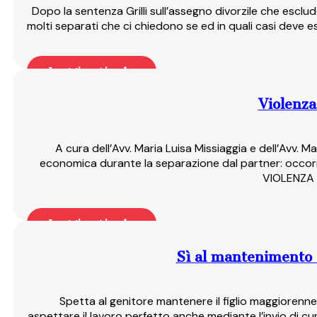
Dopo la sentenza Grilli sull’assegno divorzile che esclud
molti separati che ci chiedono se ed in quali casi deve 
Leggi articolo
Violenza
A cura dell’Avv. Maria Luisa Missiaggia e dell’Avv. M
economica durante la separazione dal partner: occo
VIOLENZA 
Leggi articolo
Sì al mantenimento d
Spetta al genitore mantenere il figlio maggiorenne,
aspettare il lavoro perfetto anche mediante l’invio di c