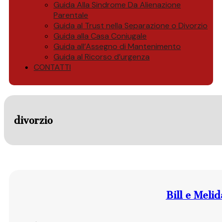
Guida Alla Sindrome Da Alienazione
Parentale
Guida al Trust nella Separazione o Divorzio
Guida alla Casa Coniugale
Guida all’Assegno di Mantenimento
Guida al Ricorso d’urgenza
CONTATTI
divorzio
Bill e Meli