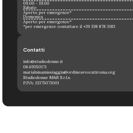
09.00 - 19.00
Sabato
Aperto per emergenze*
Domenica
Aperto per emergenze*
*per emergenze contattare il +39 338 878 3183
Contatti
info@studiodonne.it
06.69350171
marialuisamissiaggia@ordineavvocatiroma.org
Studiodonne M&R S.r.l.s.
P.IVA: 13375071001