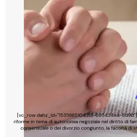
[vc_row dahz_id="1535885104313-695434ea-6d9b"][vc_
riforme in tema di autonomia negoziale nel diritto di fa
consensuale o del divorzio congiunto, la facoltà di 