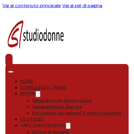
Vai al contenuto principale
Vai al piè di pagina
HOME
CONSULENZA ONLINE
EBOOK
Separarsi con amore si può
Separiamoci in due ore
Il processo più veloce? Il vostro accordo
LO STUDIO
AREE DI INTERVENTO
Diritto di famiglia