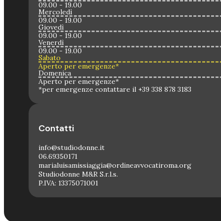
09.00 - 19.00
Mercoledì
09.00 - 19.00
Giovedì
09.00 - 19.00
Venerdì
09.00 - 19.00
Sabato
Aperto per emergenze*
Domenica
Aperto per emergenze*
*per emergenze contattare il +39 338 878 3183
Contatti
info@studiodonne.it
06.69350171
marialuisamissiaggia@ordineavvocatiroma.org
Studiodonne M&R S.r.l.s.
P.IVA: 13375071001