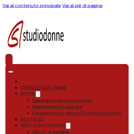
Vai al contenuto principale
Vai al piè di pagina
HOME
CONSULENZA ONLINE
EBOOK
Separarsi con amore si può
Separiamoci in due ore
Il processo più veloce? Il vostro accordo
LO STUDIO
AREE DI INTERVENTO
Diritto di famiglia