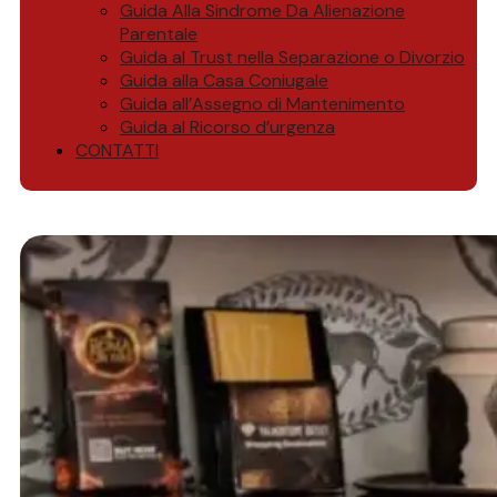
Guida Alla Sindrome Da Alienazione
Parentale
Guida al Trust nella Separazione o Divorzio
Guida alla Casa Coniugale
Guida all’Assegno di Mantenimento
Guida al Ricorso d’urgenza
CONTATTI