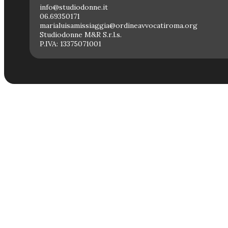
info@studiodonne.it
06.69350171
marialuisamissiaggia@ordineavvocatiroma.org
Studiodonne M&R S.r.l.s.
P.IVA: 13375071001