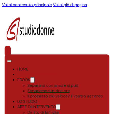
Vai al contenuto principale
Vai al piè di pagina
HOME
CONSULENZA ONLINE
EBOOK
Separarsi con amore si può
Separiamoci in due ore
Il processo più veloce? Il vostro accordo
LO STUDIO
AREE DI INTERVENTO
Diritto di famiglia