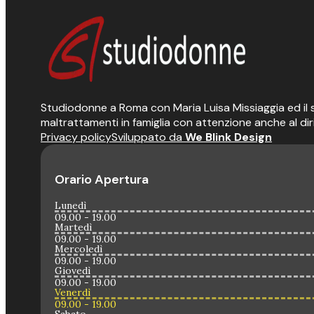
Studiodonne a Roma con Maria Luisa Missiaggia ed il suo
maltrattamenti in famiglia con attenzione anche al dir
Privacy policy
Sviluppato da
We Blink Design
Orario Apertura
Lunedì
09.00 - 19.00
Martedì
09.00 - 19.00
Mercoledì
09.00 - 19.00
Giovedì
09.00 - 19.00
Venerdì
09.00 - 19.00
Sabato