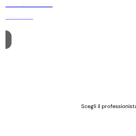
Avv. Fenoaltea
300€ / 1 ora
Scegli il professionis