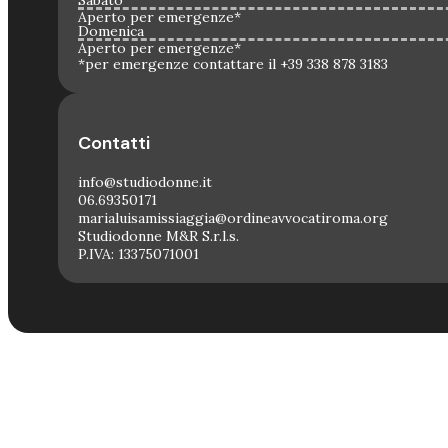
Aperto per emergenze*
Domenica
Aperto per emergenze*
*per emergenze contattare il +39 338 878 3183
Contatti
info@studiodonne.it
06.69350171
marialuisamissiaggia@ordineavvocatiroma.org
Studiodonne M&R S.r.l.s.
P.IVA: 13375071001