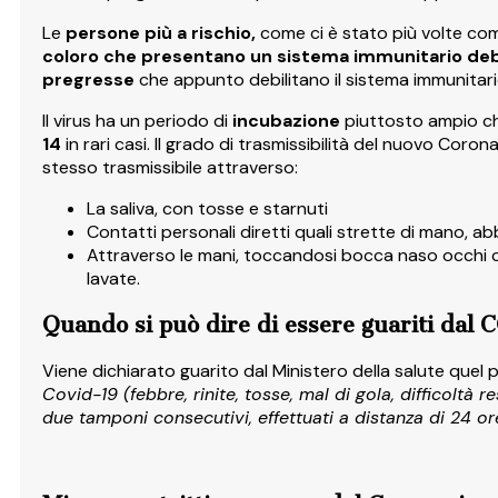
Le
persone più a rischio,
come ci è stato più volte com
coloro che presentano un sistema immunitario debi
pregresse
che appunto debilitano il sistema immunitari
Il virus ha un periodo di
incubazione
piuttosto ampio c
14
in rari casi. Il grado di trasmissibilità del nuovo Cor
stesso trasmissibile attraverso:
La saliva, con tosse e starnuti
Contatti personali diretti quali strette di mano, ab
Attraverso le mani, toccandosi bocca naso occhi 
lavate.
Quando si può dire di essere guariti dal
Viene dichiarato guarito dal Ministero della salute quel 
Covid-19 (febbre, rinite, tosse, mal di gola, difficoltà r
due tamponi consecutivi, effettuati a distanza di 24 or