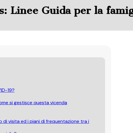
 Linee Guida per la famigl
VID-19?
Come si gestisce questa vicenda
i visita ed i piani di frequentazione tra i