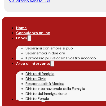
Via Vittorio Veneto, 169
Home
Consulenza online
Ebook
Separarsi con amore si può
Separiamoci in due ore
Il processo più veloce? Il vostro accordo
Lo Studio
Aree di Intervento
Diritto di famiglia
Diritto Civile
Responsabilità Medica
Diritto Internazionale della Famiglia
Diritto dell’Immigrazione
Diritto Penale
Parlano di Noi