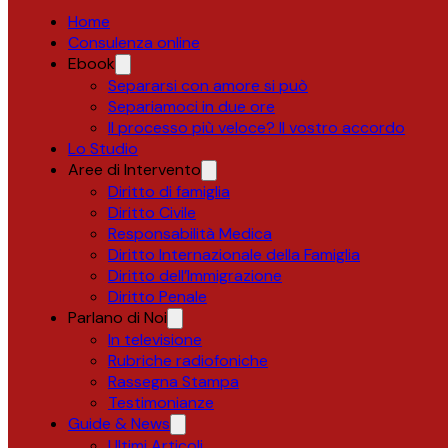
Home
Consulenza online
Ebook
Separarsi con amore si può
Separiamoci in due ore
Il processo più veloce? Il vostro accordo
Lo Studio
Aree di Intervento
Diritto di famiglia
Diritto Civile
Responsabilità Medica
Diritto Internazionale della Famiglia
Diritto dell’Immigrazione
Diritto Penale
Parlano di Noi
In televisione
Rubriche radiofoniche
Rassegna Stampa
Testimonianze
Guide & News
Ultimi Articoli