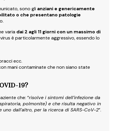
unicato, sono gli
anziani e genericamente
litato o che presentano patologie
o.
he varia
dai 2 agli 11 giorni con un massimo di
onavirus è particolarmente aggressivo, essendo lo
bracci ecc.
con mani contaminate che non siano state
 COVID-19?
paziente che: “
risolve i sintomi dell’infezione da
espiratoria, polmonite) e che risulta negativo in
e uno dall’altro, per la ricerca di SARS-CoV-2
”.