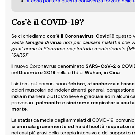
A cosa porterà questa convivenza forzata nelle f
Cos’è il COVID-19?
Se ci chiediamo
cos’è il Coronavirus
,
Covid19
questo v
vasta
famiglia di virus
noti per causare malattie che v
gravi come la Sindrome respiratoria mediorientale (ME
(SARS)
”.
Il nuovo Coronavirus denominato
SARS-CoV-2 o COVI
nel
Dicembre 2019
nella città di
Wuhan, in Cina
.
I sintomi più comuni sono
febbre, stanchezza e tosse
dolori muscolari ed indolenzimenti generali, congestione 
inizia in maniera piuttosto lieve e graduale ed in alcuni c
provocare
polmonite e sindrome respiratoria acuta
morte
.
La statistica media degli ammalati di COVID-19, comunica 
si ammala gravemente ed ha difficoltà respiratorie
nei casi più gravi della terapia intensiva e del supporto r