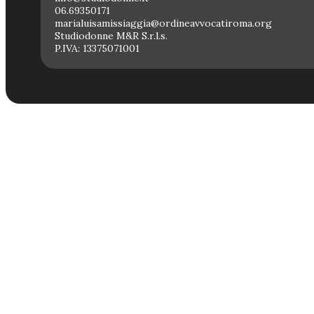
06.69350171
marialuisamissiaggia@ordineavvocatiroma.org
Studiodonne M&R S.r.l.s.
P.IVA: 13375071001