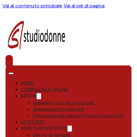
Vai al contenuto principale
Vai al piè di pagina
HOME
CONSULENZA ONLINE
EBOOK
Separarsi con amore si può
Separiamoci in due ore
Il processo più veloce? Il vostro accordo
LO STUDIO
AREE DI INTERVENTO
Diritto di famiglia