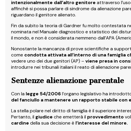
intenzionalmente dall’altro genitore
attraverso l’uso
affinché si possa parlare di sindrome da alienazione pare
riguardano il genitore alienato.
Fin da subito la teoria di Gardner fu molto contestata 
nominata nel Manuale diagnostico e statistico dei disturbi
il mondo, e non è considerata nemmeno dall’APA (Americ
Nonostante la mancanza di prove scientifiche a supporto,
come
condotta attivata all’interno di una famiglia c
vedere uno dei due genitori (AP) –
viene presa in cons
introdurre nei tribunali italiani il reato di alienazione pare
Sentenze alienazione parentale
Con la
legge 54/2006
l’organo legislativo ha introdotto
del fanciullo a mantenere un rapporto stabile con en
La stella polare nel diritto di famiglia è il superiore inte
Pertanto, il
giudice
che emetterà il
provvedimento
vol
cardine
della sua decisione è
l’interesse del minore.