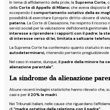
In tema di affidamento della prole, la
Suprema Corte,
c
della
Corte di Appello di Milano;
che aveva disposto
i
eccependo il
comportamento ostativo della ex mogl
possibilità di esercitare il proprio diritto-dovere di visita
paterna.
La Corte di Cassazione, ha respinto il ricorso 
servizi sociali per la valutazione dell’idoneità genitorial
interesse a riprendere i rapporti con il padre; la 
di interesse verso di lei, limitata a saltuarie telefon
La Suprema Corte ha confermato quanto statuito in sede
autodeterminarsi,
ritenendo pertanto pregiudizievole i
Nel caso in esame, dunque,
il padre della minore ha c
alienazione parentale”.
La sindrome da alienazione parent
Alcune recenti indagini statistiche hanno rilevato che, 
casi e per
il 20% le madri
.
Nei Tribunali italiani, nelle cause che riguardano l’affid
di
“madre ostativa della relazione con il padre”.