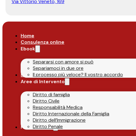
Via Vittorio Veneto, 169
Home
Consulenza online
Ebook
Separarsi con amore si può
Separiamoci in due ore
Il processo più veloce? Il vostro accordo
Lo Studio
Aree di Intervento
Diritto di famiglia
Diritto Civile
Responsabilità Medica
Diritto Internazionale della Famiglia
Diritto dell’Immigrazione
Diritto Penale
Parlano di Noi