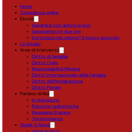
Home
Consulenza online
Ebook
Separarsi con amore si può
Separiamoci in due ore
Il processo più veloce? Il vostro accordo
Lo Studio
Aree di Intervento
Diritto di famiglia
Diritto Civile
Responsabilità Medica
Diritto Internazionale della Famiglia
Diritto dell’Immigrazione
Diritto Penale
Parlano di Noi
In televisione
Rubriche radiofoniche
Rassegna Stampa
Testimonianze
Guide & News
Ultimi Articoli