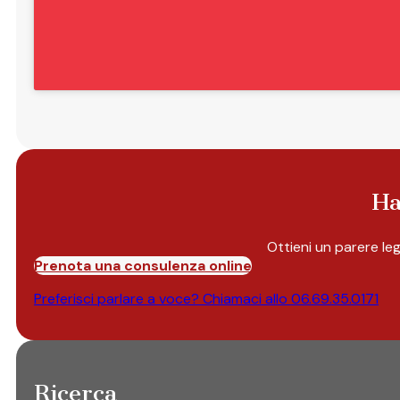
Ha
Ottieni un parere le
Prenota una consulenza online
Preferisci parlare a voce? Chiamaci allo
06.69.35.0171
Ricerca