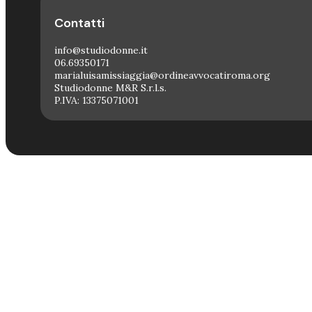
Contatti
info@studiodonne.it
06.69350171
marialuisamissiaggia@ordineavvocatiroma.org
Studiodonne M&R S.r.l.s.
P.IVA: 13375071001