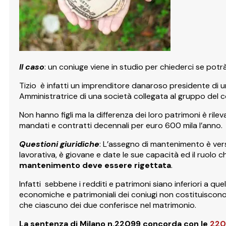
Il caso
: un coniuge viene in studio per chiederci se potr
Tizio è infatti un imprenditore danaroso presidente di
Amministratrice di una società collegata al gruppo del c
Non hanno figli ma la differenza dei loro patrimoni è ril
mandati e contratti decennali per euro 600 mila l’anno.
Questioni giuridiche
: L’assegno di mantenimento è vers
lavorativa, è giovane e date le sue capacità ed il ru
mantenimento deve essere rigettata
.
Infatti sebbene i redditi e patrimoni siano inferiori a que
economiche e patrimoniali dei coniugi non costituiscono
che ciascuno dei due conferisce nel matrimonio.
La sentenza di Milano n.22099 concorda con le
220