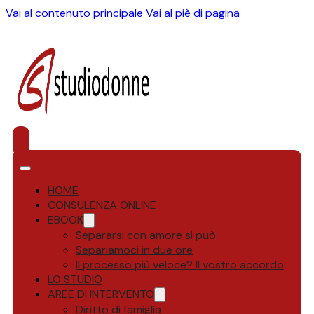
Vai al contenuto principale
Vai al piè di pagina
HOME
CONSULENZA ONLINE
EBOOK
Separarsi con amore si può
Separiamoci in due ore
Il processo più veloce? Il vostro accordo
LO STUDIO
AREE DI INTERVENTO
Diritto di famiglia