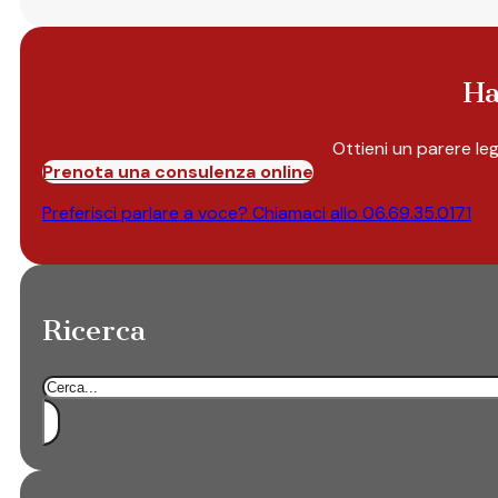
Ha
Ottieni un parere le
Prenota una consulenza online
Preferisci parlare a voce? Chiamaci allo
06.69.35.0171
Ricerca
Cerca