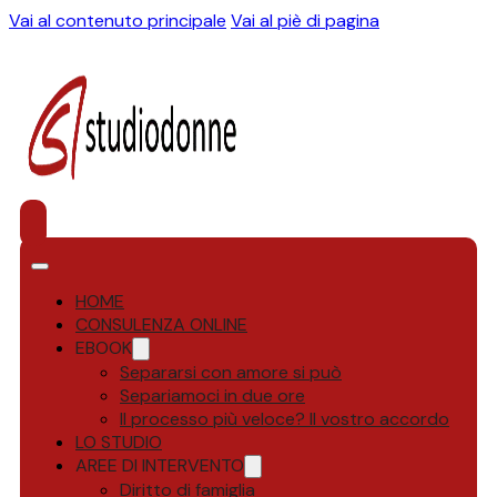
Vai al contenuto principale
Vai al piè di pagina
HOME
CONSULENZA ONLINE
EBOOK
Separarsi con amore si può
Separiamoci in due ore
Il processo più veloce? Il vostro accordo
LO STUDIO
AREE DI INTERVENTO
Diritto di famiglia