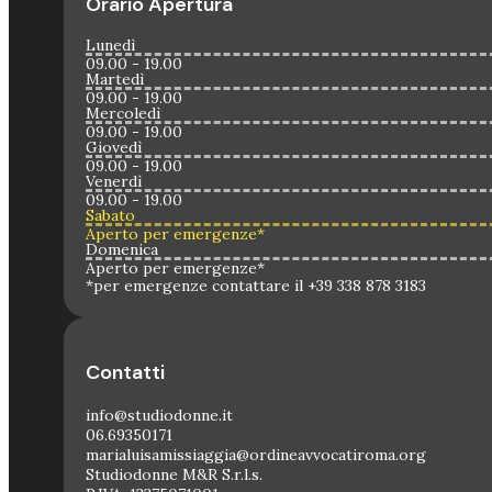
Orario Apertura
Lunedì
09.00 - 19.00
Martedì
09.00 - 19.00
Mercoledì
09.00 - 19.00
Giovedì
09.00 - 19.00
Venerdì
09.00 - 19.00
Sabato
Aperto per emergenze*
Domenica
Aperto per emergenze*
*per emergenze contattare il +39 338 878 3183
Contatti
info@studiodonne.it
06.69350171
marialuisamissiaggia@ordineavvocatiroma.org
Studiodonne M&R S.r.l.s.