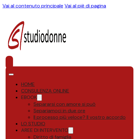
Vai al contenuto principale
Vai al piè di pagina
HOME
CONSULENZA ONLINE
EBOOK
Separarsi con amore si può
Separiamoci in due ore
Il processo più veloce? Il vostro accordo
LO STUDIO
AREE DI INTERVENTO
Diritto di famiglia