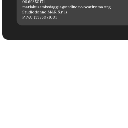
06.69350171
marialuisamissiaggia@ordineavvocatiroma.org
Studiodonne M&R S.r.l.s.
P.IVA: 13375071001