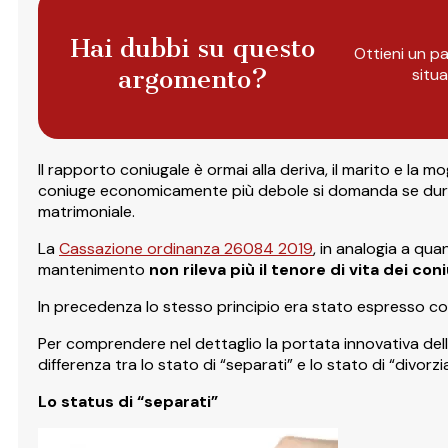
Hai dubbi su questo
Ottieni un pa
argomento?
situ
Il rapporto coniugale è ormai alla deriva, il marito e la 
coniuge economicamente più debole si domanda se durant
matrimoniale.
La
Cassazione ordinanza 26084 2019
, in analogia a qua
mantenimento
non rileva più il tenore di vita dei c
In precedenza lo stesso principio era stato espresso con
Per comprendere nel dettaglio la portata innovativa dell
differenza tra lo stato di “separati” e lo stato di “divorzia
Lo status di “separati”