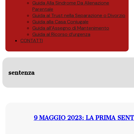
Guida Alla Sindrome Da Alienazione
Parentale
Guida al Trust nella Separazione o Divorzio
Guida alla Casa Coniugale
Guida all’Assegno di Mantenimento
Guida al Ricorso d’urgenza
CONTATTI
sentenza
9 MAGGIO 2023: LA PRIMA SEN