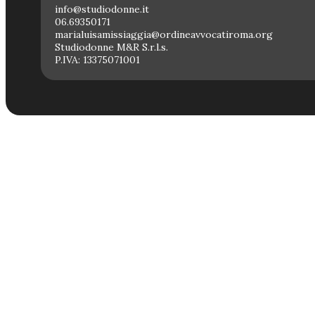
info@studiodonne.it
06.69350171
marialuisamissiaggia@ordineavvocatiroma.org
Studiodonne M&R S.r.l.s.
P.IVA: 13375071001