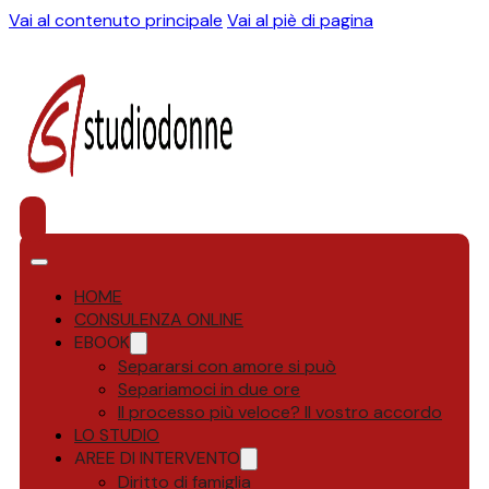
Vai al contenuto principale
Vai al piè di pagina
HOME
CONSULENZA ONLINE
EBOOK
Separarsi con amore si può
Separiamoci in due ore
Il processo più veloce? Il vostro accordo
LO STUDIO
AREE DI INTERVENTO
Diritto di famiglia