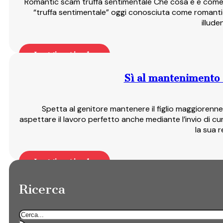
Romantic scam truffa sentimentale Che cosa è e come d
“truffa sentimentale” oggi conosciuta come romanti
illud
Leggi articolo
Sì al mantenimento d
Spetta al genitore mantenere il figlio maggiorenne,
aspettare il lavoro perfetto anche mediante l’invio di c
la sua 
Leggi articolo
Ricerca
Cerca