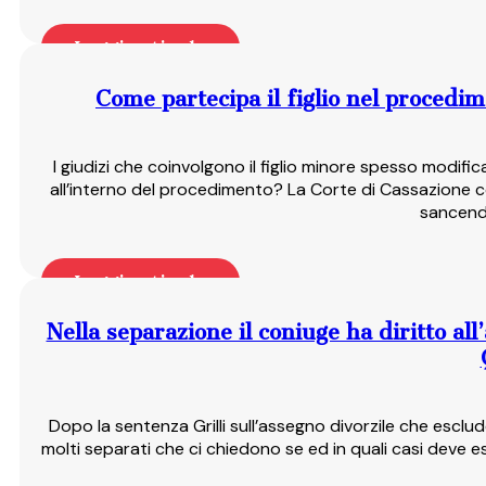
Leggi articolo
Come partecipa il figlio nel procedi
I giudizi che coinvolgono il figlio minore spesso modifi
all’interno del procedimento? La Corte di Cassazione c
sancendo
Leggi articolo
Nella separazione il coniuge ha diritto al
Dopo la sentenza Grilli sull’assegno divorzile che esclud
molti separati che ci chiedono se ed in quali casi deve 