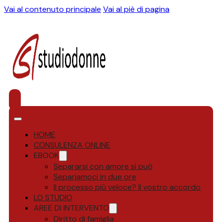
Vai al contenuto principale
Vai al piè di pagina
HOME
CONSULENZA ONLINE
EBOOK
Separarsi con amore si può
Separiamoci in due ore
Il processo più veloce? Il vostro accordo
LO STUDIO
AREE DI INTERVENTO
Diritto di famiglia