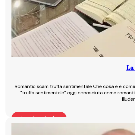
La
Romantic scam truffa sentimentale Che cosa è e come d
“truffa sentimentale” oggi conosciuta come romanti
illud
Leggi articolo