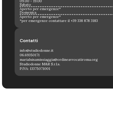
09.00 - 19.00
Sabato
Aperto per emergenze*
Domenica
Aperto per emergenze*
*per emergenze contattare il +39 338 878 3183
Contatti
info@studiodonne.it
06.69350171
marialuisamissiaggia@ordineavvocatiroma.org
Studiodonne M&R S.r.l.s.
P.IVA: 13375071001