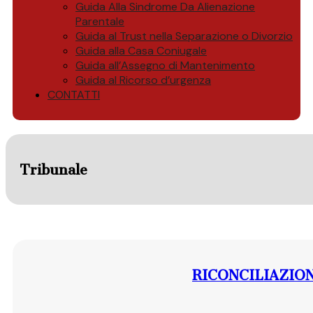
Guida Alla Sindrome Da Alienazione
Parentale
Guida al Trust nella Separazione o Divorzio
Guida alla Casa Coniugale
Guida all’Assegno di Mantenimento
Guida al Ricorso d’urgenza
CONTATTI
Tribunale
RICONCILIAZIO