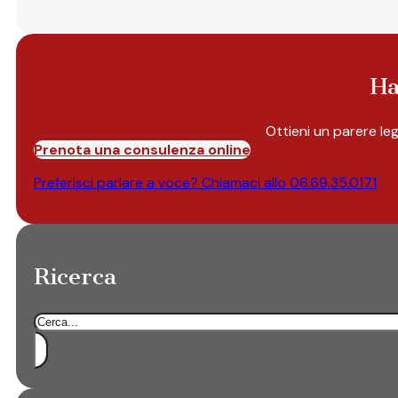
Ha
Ottieni un parere le
Prenota una consulenza online
Preferisci parlare a voce? Chiamaci allo
06.69.35.0171
Ricerca
Cerca