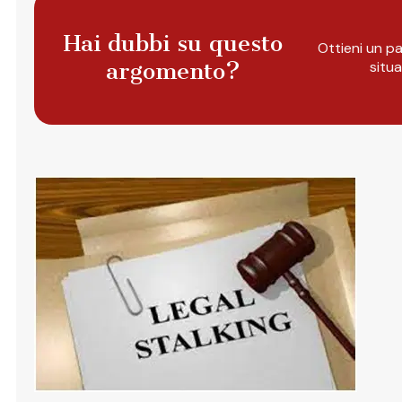
Hai dubbi su questo
Ottieni un pa
argomento?
situ