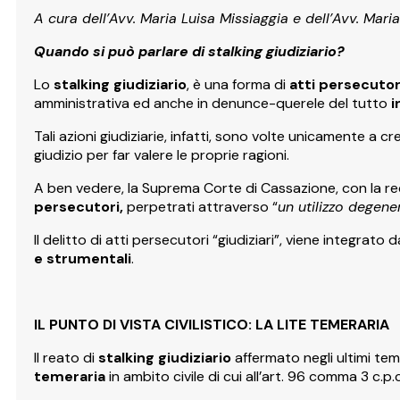
A cura dell’Avv. Maria Luisa Missiaggia e dell’Avv. Mari
Quando si può parlare di stalking giudiziario?
Lo
stalking giudiziario
, è una forma di
atti persecutori
amministrativa ed anche in denunce-querele del tutto
i
Tali azioni giudiziarie, infatti, sono volte unicamente a 
giudizio per far valere le proprie ragioni.
A ben vedere, la Suprema Corte di Cassazione, con la rec
persecutori,
perpetrati attraverso “
un utilizzo degene
Il delitto di atti persecutori “giudiziari”, viene integrat
e strumentali
.
IL PUNTO DI VISTA CIVILISTICO: LA LITE TEMERARIA
Il reato di
stalking giudiziario
affermato negli ultimi tem
temeraria
in ambito civile di cui all’art. 96 comma 3 c.p.c