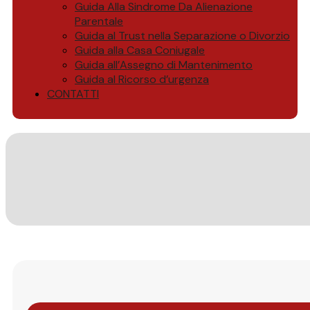
Guida Alla Sindrome Da Alienazione
Parentale
Guida al Trust nella Separazione o Divorzio
Guida alla Casa Coniugale
Guida all’Assegno di Mantenimento
Guida al Ricorso d’urgenza
CONTATTI