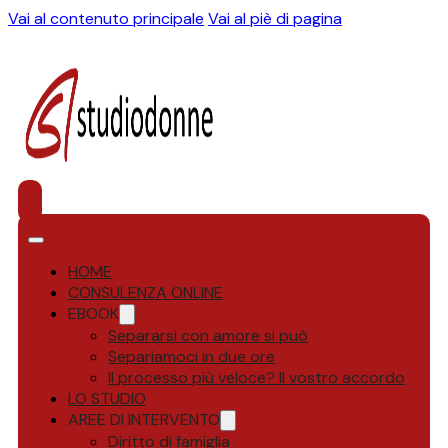
Vai al contenuto principale
Vai al piè di pagina
HOME
CONSULENZA ONLINE
EBOOK
Separarsi con amore si può
Separiamoci in due ore
Il processo più veloce? Il vostro accordo
LO STUDIO
AREE DI INTERVENTO
Diritto di famiglia