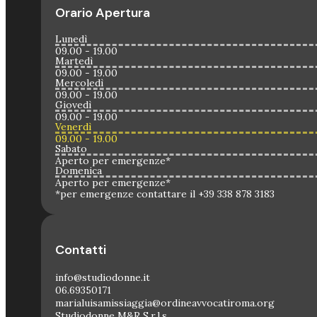
Orario Apertura
Lunedì
09.00 - 19.00
Martedì
09.00 - 19.00
Mercoledì
09.00 - 19.00
Giovedì
09.00 - 19.00
Venerdì
09.00 - 19.00
Sabato
Aperto per emergenze*
Domenica
Aperto per emergenze*
*per emergenze contattare il +39 338 878 3183
Contatti
info@studiodonne.it
06.69350171
marialuisamissiaggia@ordineavvocatiroma.org
Studiodonne M&R S.r.l.s.