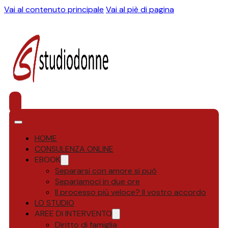
Vai al contenuto principale
Vai al piè di pagina
HOME
CONSULENZA ONLINE
EBOOK
Separarsi con amore si può
Separiamoci in due ore
Il processo più veloce? Il vostro accordo
LO STUDIO
AREE DI INTERVENTO
Diritto di famiglia