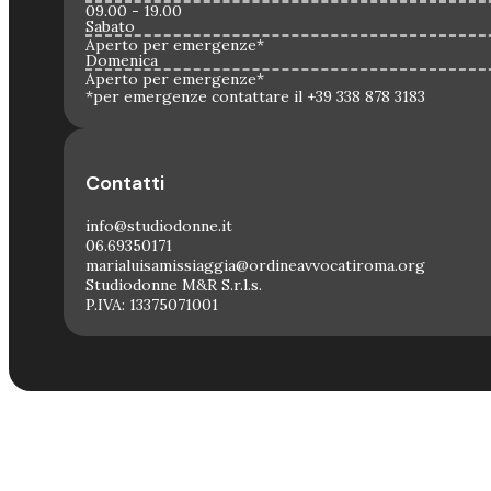
09.00 - 19.00
Sabato
Aperto per emergenze*
Domenica
Aperto per emergenze*
*per emergenze contattare il +39 338 878 3183
Contatti
info@studiodonne.it
06.69350171
marialuisamissiaggia@ordineavvocatiroma.org
Studiodonne M&R S.r.l.s.
P.IVA: 13375071001