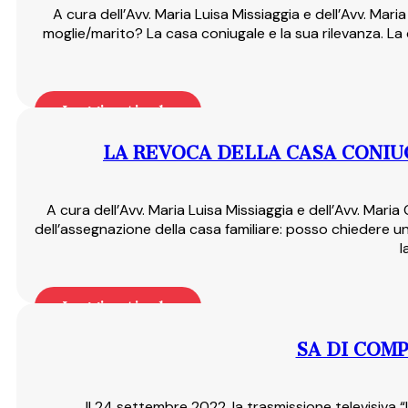
A cura dell’Avv. Maria Luisa Missiaggia e dell’Avv. Mar
moglie/marito? La casa coniugale e la sua rilevanza. La ca
Leggi articolo
LA REVOCA DELLA CASA CONI
A cura dell’Avv. Maria Luisa Missiaggia e dell’Avv. Maria
dell’assegnazione della casa familiare: posso chiedere un
l
Leggi articolo
SA DI COM
Il 24 settembre 2022, la trasmissione televisiva “I