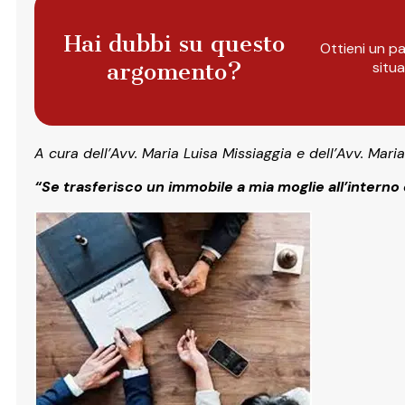
Hai dubbi su questo
Ottieni un pa
argomento?
situ
A cura dell’Avv. Maria Luisa Missiaggia e dell’Avv. Mari
“Se trasferisco un immobile a mia moglie all’intern