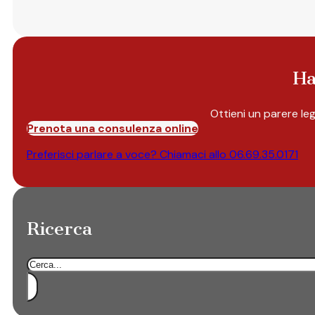
Ha
Ottieni un parere le
Prenota una consulenza online
Preferisci parlare a voce? Chiamaci allo
06.69.35.0171
Ricerca
Cerca