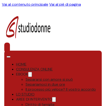
Vai al contenuto principale
Vai al piè di pagina
HOME
CONSULENZA ONLINE
EBOOK
Separarsi con amore si può
Separiamoci in due ore
Il processo più veloce? Il vostro accordo
LO STUDIO
AREE DI INTERVENTO
Diritto di famiglia