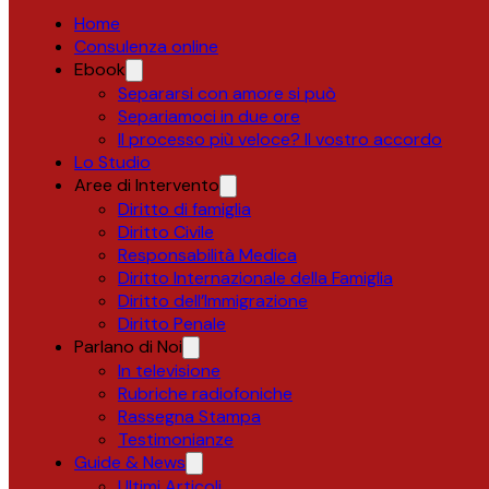
Home
Consulenza online
Ebook
Separarsi con amore si può
Separiamoci in due ore
Il processo più veloce? Il vostro accordo
Lo Studio
Aree di Intervento
Diritto di famiglia
Diritto Civile
Responsabilità Medica
Diritto Internazionale della Famiglia
Diritto dell’Immigrazione
Diritto Penale
Parlano di Noi
In televisione
Rubriche radiofoniche
Rassegna Stampa
Testimonianze
Guide & News
Ultimi Articoli