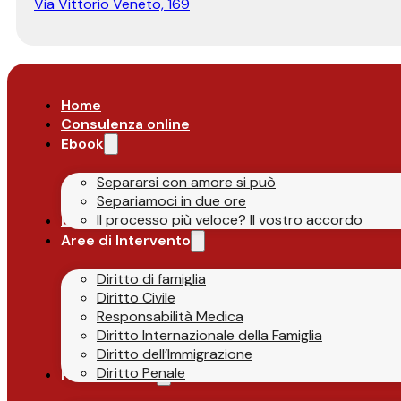
Via Vittorio Veneto, 169
Home
Consulenza online
Ebook
Separarsi con amore si può
Separiamoci in due ore
Il processo più veloce? Il vostro accordo
Lo Studio
Aree di Intervento
Diritto di famiglia
Diritto Civile
Responsabilità Medica
Diritto Internazionale della Famiglia
Diritto dell’Immigrazione
Diritto Penale
Parlano di Noi