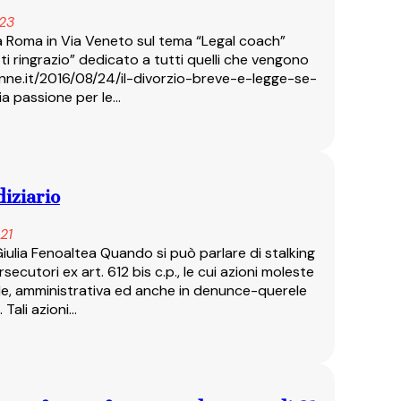
23
o a Roma in Via Veneto sul tema “Legal coach”
 ti ringrazio” dedicato a tutti quelli che vengono
onne.it/2016/08/24/il-divorzio-breve-e-legge-se-
mia passione per le…
diziario
21
 Giulia Fenoaltea Quando si può parlare di stalking
rsecutori ex art. 612 bis c.p., le cui azioni moleste
vile, amministrativa ed anche in denunce-querele
 Tali azioni…