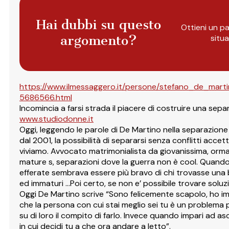
Hai dubbi su questo
Ottieni un pa
argomento?
situ
https://www.ilmessaggero.it/persone/stefano_de_mar
5686566.html
Incomincia a farsi strada il piacere di costruire una sepa
www.studiodonne.it
Oggi, leggendo le parole di De Martino nella separazion
dal 2001, la possibilità di separarsi senza conflitti acc
viviamo. Avvocato matrimonialista da giovanissima, ormai
mature s, separazioni dove la guerra non è cool. Quando 
efferate sembrava essere più bravo di chi trovasse una bu
ed immaturi …Poi certo, se non e’ possibile trovare soluzio
Oggi De Martino scrive “Sono felicemente scapolo, ho im
che la persona con cui stai meglio sei tu è un problema per
su di loro il compito di farlo. Invece quando impari ad asc
in cui decidi tu a che ora andare a letto”.