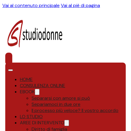
Vai al contenuto principale
Vai al piè di pagina
HOME
CONSULENZA ONLINE
EBOOK
Separarsi con amore si può
Separiamoci in due ore
Il processo più veloce? Il vostro accordo
LO STUDIO
AREE DI INTERVENTO
Diritto di famiglia