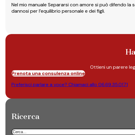
Nel mio manuale Separarsi con amore si può difendo la se
dannosi per l’equilibrio personale e dei figli.
Ha
Ottieni un parere le
Prenota una consulenza online
Preferisci parlare a voce? Chiamaci allo
06.69.35.0171
Ricerca
Cerca