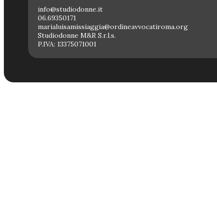
info@studiodonne.it
06.69350171
marialuisamissiaggia@ordineavvocatiroma.org
Studiodonne M&R S.r.l.s.
P.IVA: 13375071001