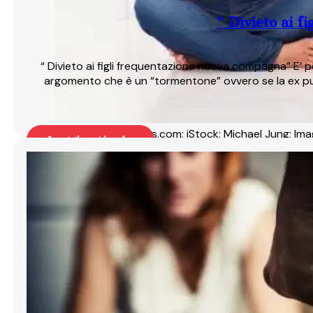
“ Divieto ai f
“ Divieto ai figli frequentazione nuova compagna” E’ p
argomento che è un “tormentone” ovvero se la ex può 
©ThinkstockPhotos.com; iStock; Michael Jung; I
Leggi articolo