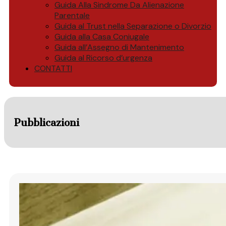
Guida Alla Sindrome Da Alienazione
Parentale
Guida al Trust nella Separazione o Divorzio
Guida alla Casa Coniugale
Guida all’Assegno di Mantenimento
Guida al Ricorso d’urgenza
CONTATTI
Pubblicazioni