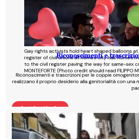
Gay rights activists hold heart shaped balloons at 
Riconoscimenti e trascrizio
register of civil unions at Rome's city hall. Rome
to the civil register paving the way for same-sex c
MONTEFORTE (Photo credit should read FILIPPO
Riconoscimenti e trascrizioni per le coppie omogenitori
realizzano il proprio desiderio alla genitorialità con un
pad
Leggi articolo