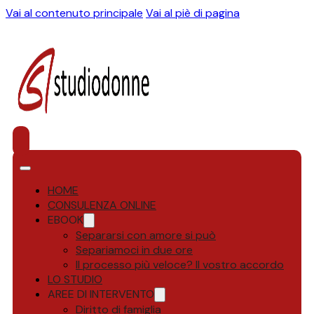
Vai al contenuto principale
Vai al piè di pagina
HOME
CONSULENZA ONLINE
EBOOK
Separarsi con amore si può
Separiamoci in due ore
Il processo più veloce? Il vostro accordo
LO STUDIO
AREE DI INTERVENTO
Diritto di famiglia