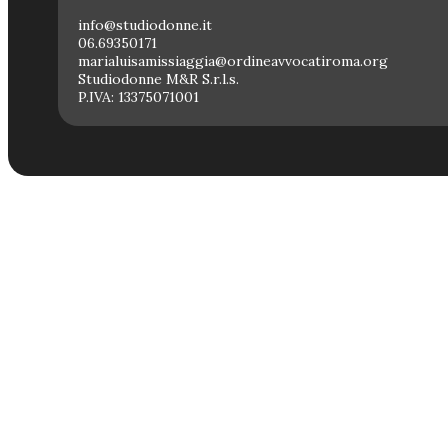
info@studiodonne.it
06.69350171
marialuisamissiaggia@ordineavvocatiroma.org
Studiodonne M&R S.r.l.s.
P.IVA: 13375071001