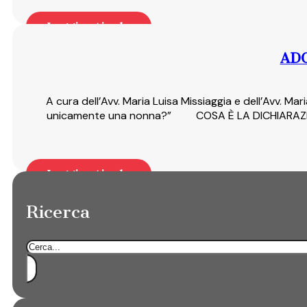
Leggi articolo
ADO
A cura dell’Avv. Maria Luisa Missiaggia e dell’Avv. Ma
unicamente una nonna?” COSA È LA DICHIARAZIONE 
Leggi articolo
Ricerca
Cerca