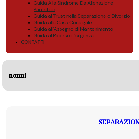
Guida Alla Sindrome Da Alienazione
Parentale
Guida al Trust nella Separazione o Divorzio
Guida alla Casa Coniugale
Guida all’Assegno di Mantenimento
Guida al Ricorso d’urgenza
CONTATTI
nonni
SEPARAZION