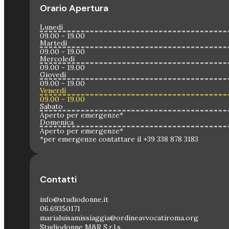
Orario Apertura
Lunedì
09.00 - 19.00
Martedì
09.00 - 19.00
Mercoledì
09.00 - 19.00
Giovedì
09.00 - 19.00
Venerdì
09.00 - 19.00
Sabato
Aperto per emergenze*
Domenica
Aperto per emergenze*
*per emergenze contattare il +39 338 878 3183
Contatti
info@studiodonne.it
06.69350171
marialuisamissiaggia@ordineavvocatiroma.org
Studiodonne M&R S.r.l.s.