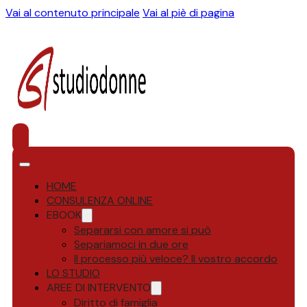
Vai al contenuto principale
Vai al piè di pagina
HOME
CONSULENZA ONLINE
EBOOK
Separarsi con amore si può
Separiamoci in due ore
Il processo più veloce? Il vostro accordo
LO STUDIO
AREE DI INTERVENTO
Diritto di famiglia