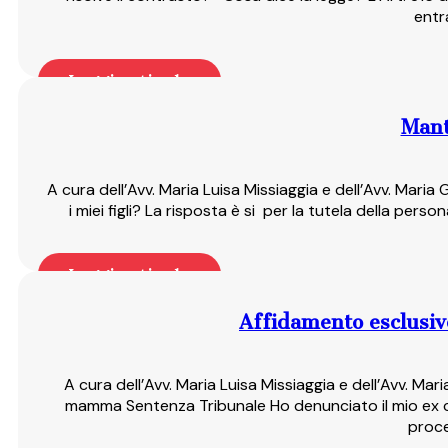
entr
Leggi articolo
Mant
A cura dell’Avv. Maria Luisa Missiaggia e dell’Avv. Mar
i miei figli? La risposta è si per la tutela della per
Leggi articolo
Affidamento esclusivo
A cura dell’Avv. Maria Luisa Missiaggia e dell’Avv. Ma
mamma Sentenza Tribunale Ho denunciato il mio ex c
proc