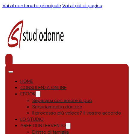
Vai al contenuto principale
Vai al piè di pagina
HOME
CONSULENZA ONLINE
EBOOK
Separarsi con amore si può
Separiamoci in due ore
Il processo più veloce? Il vostro accordo
LO STUDIO
AREE DI INTERVENTO
Diritto di famiglia