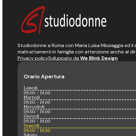
Studiodonne a Roma con Maria Luisa Missiaggia ed il suo
maltrattamenti in famiglia con attenzione anche al dir
Privacy policy
Sviluppato da
We Blink Design
Orario Apertura
Lunedì
09.00 - 19.00
Martedì
09.00 - 19.00
Mercoledì
09.00 - 19.00
Giovedì
09.00 - 19.00
Venerdì
09.00 - 19.00
Sabato