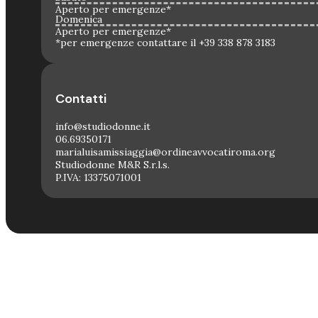
Aperto per emergenze*
Domenica
Aperto per emergenze*
*per emergenze contattare il +39 338 878 3183
Contatti
info@studiodonne.it
06.69350171
marialuisamissiaggia@ordineavvocatiroma.org
Studiodonne M&R S.r.l.s.
P.IVA: 13375071001