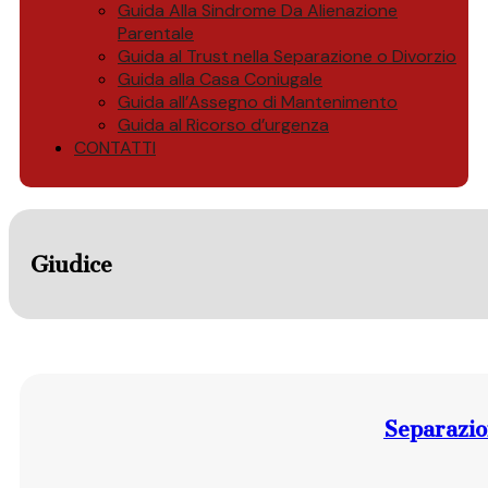
Guida Alla Sindrome Da Alienazione
Parentale
Guida al Trust nella Separazione o Divorzio
Guida alla Casa Coniugale
Guida all’Assegno di Mantenimento
Guida al Ricorso d’urgenza
CONTATTI
Giudice
Separazion