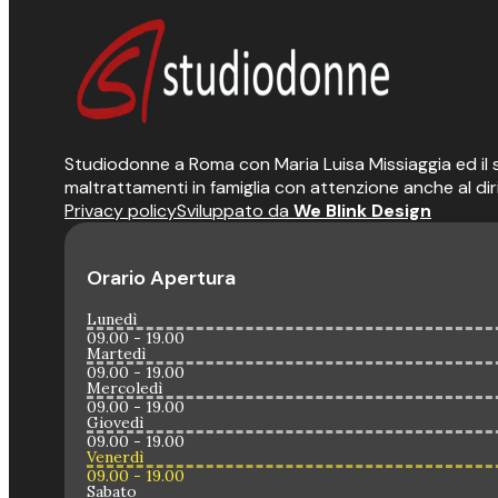
Studiodonne a Roma con Maria Luisa Missiaggia ed il suo
maltrattamenti in famiglia con attenzione anche al dir
Privacy policy
Sviluppato da
We Blink Design
Orario Apertura
Lunedì
09.00 - 19.00
Martedì
09.00 - 19.00
Mercoledì
09.00 - 19.00
Giovedì
09.00 - 19.00
Venerdì
09.00 - 19.00
Sabato