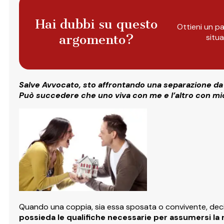
Hai dubbi su questo
Ottieni un pa
argomento?
situ
Salve Avvocato, sto affrontando una separazione da mio
Può succedere che uno viva con me e l’altro con mio
Quando una coppia, sia essa sposata o convivente, decid
possieda le qualifiche necessarie per assumersi la r