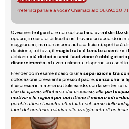
Preferisci parlare a voce? Chiamaci allo
06.69.35.0171
Ovviamente il genitore non collocatario avrà il
diritto di
oppure, in caso di difficoltà nel trovare un accordo in m
maggiorenni, ma non ancora autosufficienti, spetterà dire
decisione, tuttavia,
il magistrato è tenuto a sentire i 
abbiano
più di dodici anni l’audizione è obbligatoria
discernimento
ed eventualmente disporne un ascolto co
Prendendo in esame il caso di una
separazione tra con
collocazione prevalente presso il padre,
senza che la fi
è espressa in materia sottolineando, con la sentenza n. 
che dà spazio, all’interno del processo, alla
partecipaz
motivare le ragioni per cui ritiene il minore infra-
perché ritiene l’ascolto effettuato nel corso delle ind
fuori del contesto relativo allo svolgimento di un incar