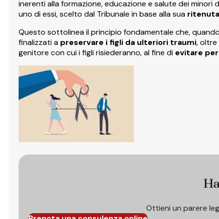
inerenti alla formazione, educazione e salute dei minori 
uno di essi, scelto dal Tribunale in base alla sua
ritenut
Questo sottolinea il principio fondamentale che, quando si
finalizzati a
preservare i figli da ulteriori traumi
, oltr
genitore con cui i figli risiederanno, al fine di
evitare per
Ha
Ottieni un parere le
Prenota una consulenza online