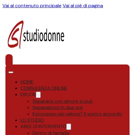
Vai al contenuto principale
Vai al piè di pagina
HOME
CONSULENZA ONLINE
EBOOK
Separarsi con amore si può
Separiamoci in due ore
Il processo più veloce? Il vostro accordo
LO STUDIO
AREE DI INTERVENTO
Diritto di famiglia