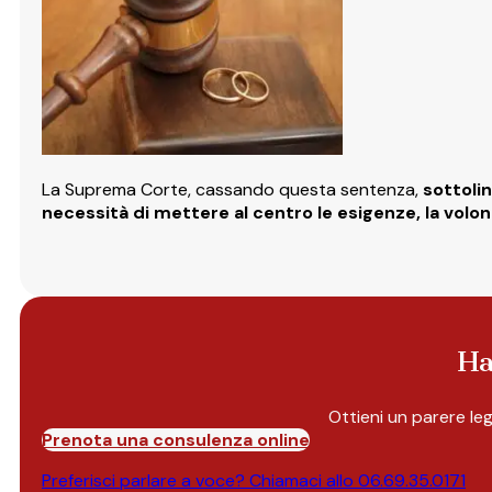
La Suprema Corte, cassando questa sentenza,
sottoli
necessità di mettere al centro le esigenze, la volon
Ha
Ottieni un parere le
Prenota una consulenza online
Preferisci parlare a voce? Chiamaci allo
06.69.35.0171