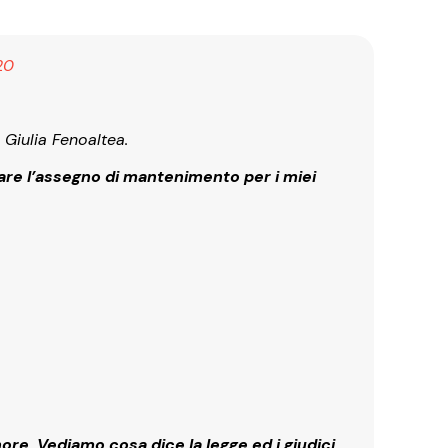
20
 Giulia Fenoaltea.
re l’assegno di mantenimento per i miei
nore. Vediamo cosa dice la legge ed i giudici