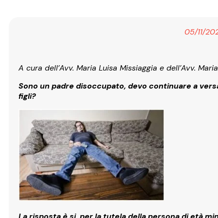
05/11/20
A cura dell’Avv. Maria Luisa Missiaggia e dell’Avv. Maria
Sono un padre disoccupato, devo continuare a versa
figli?
La risposta è si per la tutela della persona di età mi