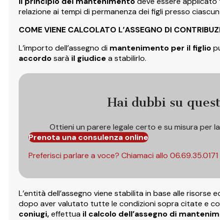
Il principio del mantenimento
deve essere applicato t
relazione ai tempi di permanenza dei figli presso ciascun
COME VIENE CALCOLATO L’ASSEGNO DI CONTRIBUZI
L’importo dell’assegno di
mantenimento per il figlio
pu
accordo
sarà
il giudice
a stabilirlo.
Hai dubbi su ques
Ottieni un parere legale certo e su misura per l
Prenota una consulenza online
Preferisci parlare a voce? Chiamaci allo
06.69.35.0171
L’entità dell’assegno viene stabilita in base alle risorse ec
dopo aver valutato tutte le condizioni sopra citate e co
coniugi,
effettua
il calcolo dell’assegno di mantenime