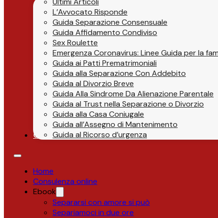
Ultimi Articoli
L’Avvocato Risponde
Guida Separazione Consensuale
Guida Affidamento Condiviso
Sex Roulette
Emergenza Coronavirus: Linee Guida per la fami
Guida ai Patti Prematrimoniali
Guida alla Separazione Con Addebito
Guida al Divorzio Breve
Guida Alla Sindrome Da Alienazione Parentale
Guida al Trust nella Separazione o Divorzio
Guida alla Casa Coniugale
Guida all’Assegno di Mantenimento
Guida al Ricorso d’urgenza
Contatti
Home
Consulenza online
Ebook
Separarsi con amore si può
Separiamoci in due ore