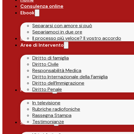
Consulenza online
Ebook
Separarsi con amore si può
Separiamoci in due ore
Il processo più veloce? Il vostro accordo
Lo Studio
Aree di Intervento
Diritto di famiglia
Diritto Civile
Responsabilità Medica
Diritto Internazionale della Famiglia
Diritto dell’Immigrazione
Diritto Penale
Parlano di Noi
In televisione
Rubriche radiofoniche
Rassegna Stampa
Testimonianze
Guide & News