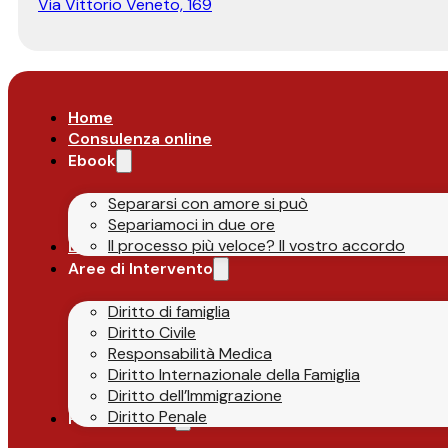
Via Vittorio Veneto, 169
Home
Consulenza online
Ebook
Separarsi con amore si può
Separiamoci in due ore
Il processo più veloce? Il vostro accordo
Lo Studio
Aree di Intervento
Diritto di famiglia
Diritto Civile
Responsabilità Medica
Diritto Internazionale della Famiglia
Diritto dell’Immigrazione
Diritto Penale
Parlano di Noi