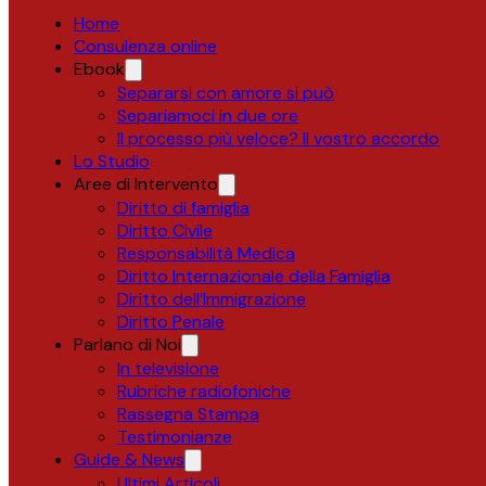
Home
Consulenza online
Ebook
Separarsi con amore si può
Separiamoci in due ore
Il processo più veloce? Il vostro accordo
Lo Studio
Aree di Intervento
Diritto di famiglia
Diritto Civile
Responsabilità Medica
Diritto Internazionale della Famiglia
Diritto dell’Immigrazione
Diritto Penale
Parlano di Noi
In televisione
Rubriche radiofoniche
Rassegna Stampa
Testimonianze
Guide & News
Ultimi Articoli