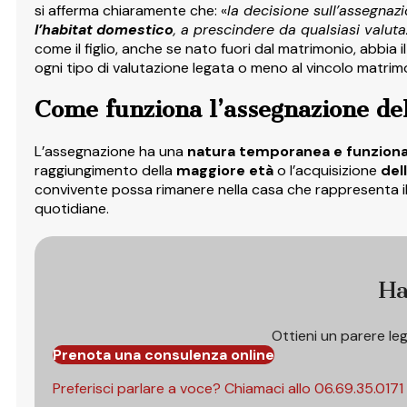
si afferma chiaramente che: «
la decisione sull’assegna
l’habitat domestico
, a prescindere da qualsiasi valuta
come il figlio, anche se nato fuori dal matrimonio, abbia 
ogni tipo di valutazione legata o meno al vincolo matrimo
Come funziona l’assegnazione del
L’assegnazione ha una
natura temporanea e funziona
raggiungimento della
maggiore età
o l’acquisizione
del
convivente possa rimanere nella casa che rappresenta il
quotidiane.
Ha
Ottieni un parere le
Prenota una consulenza online
Preferisci parlare a voce? Chiamaci allo
06.69.35.0171