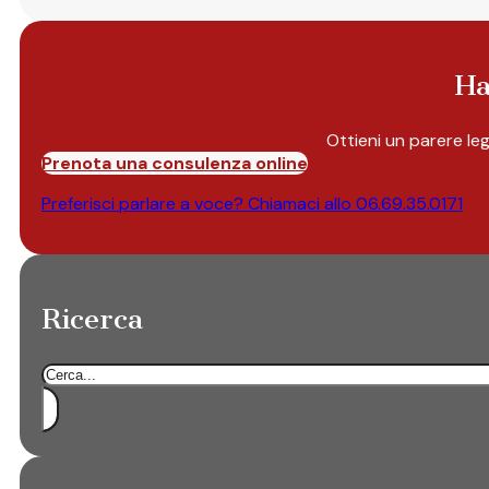
Ha
Ottieni un parere le
Prenota una consulenza online
Preferisci parlare a voce? Chiamaci allo
06.69.35.0171
Ricerca
Cerca