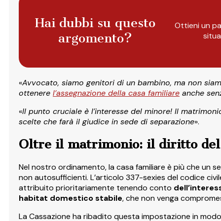
Hai dubbi su questo
Ottieni un pa
argomento?
situ
«
Avvocato, siamo genitori di un bambino, ma non siamo 
ottenere
l’assegnazione della casa familiare
anche sen
«
Il punto cruciale è l’interesse del minore! Il matrimo
scelte che farà il giudice in sede di separazione
».
Oltre il matrimonio: il diritto de
Nel nostro ordinamento, la casa familiare è più che un se
non autosufficienti. L’articolo 337-sexies del codice civi
attribuito prioritariamente tenendo conto
dell’interes
habitat domestico stabile
, che non venga compromess
La Cassazione ha ribadito questa impostazione in modo 