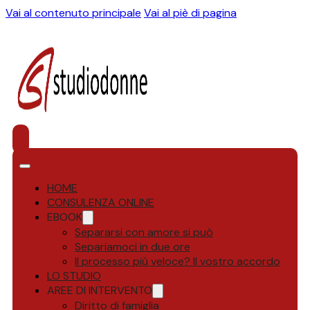
Vai al contenuto principale
Vai al piè di pagina
HOME
CONSULENZA ONLINE
EBOOK
Separarsi con amore si può
Separiamoci in due ore
Il processo più veloce? Il vostro accordo
LO STUDIO
AREE DI INTERVENTO
Diritto di famiglia