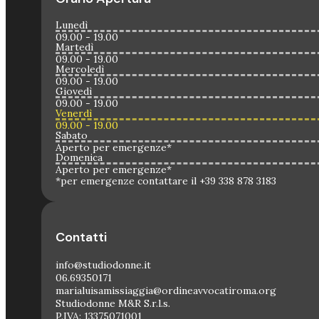
Lunedì
09.00 - 19.00
Martedì
09.00 - 19.00
Mercoledì
09.00 - 19.00
Giovedì
09.00 - 19.00
Venerdì
09.00 - 19.00
Sabato
Aperto per emergenze*
Domenica
Aperto per emergenze*
*per emergenze contattare il +39 338 878 3183
Contatti
info@studiodonne.it
06.69350171
marialuisamissiaggia@ordineavvocatiroma.org
Studiodonne M&R S.r.l.s.
P.IVA: 13375071001