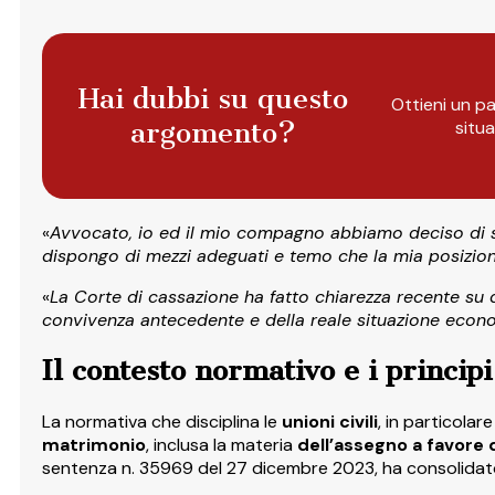
Hai dubbi su questo
Ottieni un pa
argomento?
situ
«
Avvocato, io ed il mio compagno abbiamo deciso di sc
dispongo di mezzi adeguati e temo che la mia posizio
«
La Corte di cassazione ha fatto chiarezza recente su q
convivenza antecedente e della reale situazione economi
Il contesto normativo e i principi
La normativa che disciplina le
unioni civili
, in particolar
matrimonio
, inclusa la materia
dell’assegno a favore
sentenza n. 35969 del 27 dicembre 2023, ha consolidato 