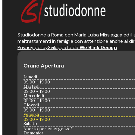
Studiodonne a Roma con Maria Luisa Missiaggia ed il suo
maltrattamenti in famiglia con attenzione anche al dir
Privacy policy
Sviluppato da
We Blink Design
Orario Apertura
Lunedì
09.00 - 19.00
Martedì
09.00 - 19.00
Mercoledì
09.00 - 19.00
Giovedì
09.00 - 19.00
Venerdì
09.00 - 19.00
Sabato
Aperto per emergenze*
Domenica