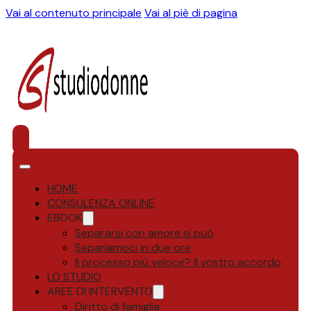
Vai al contenuto principale
Vai al piè di pagina
HOME
CONSULENZA ONLINE
EBOOK
Separarsi con amore si può
Separiamoci in due ore
Il processo più veloce? Il vostro accordo
LO STUDIO
AREE DI INTERVENTO
Diritto di famiglia