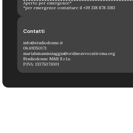
Aperto per emergenze*
*per emergenze contattare il +39 338 878 3183
Contatti
info@studiodonne.it
06.69350171
marialuisamissiaggia@ordineavvocatiroma.org
Studiodonne M&R S.r.l.s.
P.IVA: 13375071001