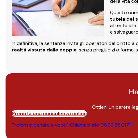
della vita co
Questo orien
tutela dei 
attenta alle
e salvaguard
In definitiva, la sentenza invita gli operatori del diritto
realtà vissuta dalle coppie
, senza pregiudizi o formali
Ha
Ottieni un parere le
Prenota una consulenza online
Preferisci parlare a voce? Chiamaci allo
06.69.35.0171