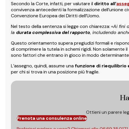
Secondo la Corte, infatti, per valutare il
diritto all’
asse
convivenza antecedenti la formalizzazione dell’unione civ
Convenzione Europea dei Diritti dell’Uomo.
Nel testo della sentenza si legge con chiarezza: «
Ai fini
la
durata complessiva del rapporto
, includendo anche
Questo orientamento supera pregiudizi formali e risponde 
di comprimere la tutela in schemi rigidi. Non solamente il
sono fattori che entrano in gioco in modo determinante
L’assegno, quindi, assume una
funzione di riequilibri
per chi si trova in una posizione più fragile.
Ha
Ottieni un parere le
Prenota una consulenza online
Preferisci parlare a voce? Chiamaci allo
06.69.35.0171