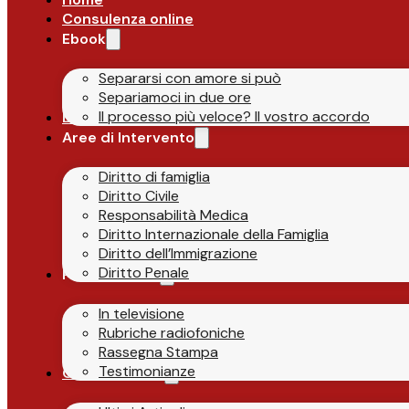
Consulenza online
Ebook
Separarsi con amore si può
Separiamoci in due ore
Il processo più veloce? Il vostro accordo
Lo Studio
Aree di Intervento
Diritto di famiglia
Diritto Civile
Responsabilità Medica
Diritto Internazionale della Famiglia
Diritto dell’Immigrazione
Diritto Penale
Parlano di Noi
In televisione
Rubriche radiofoniche
Rassegna Stampa
Testimonianze
Guide & News