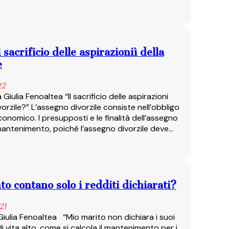
acrificio delle aspirazioniì della
e
22
 Giulia Fenoaltea “Il sacrificio delle aspirazioni
rzile?” L’assegno divorzile consiste nell’obbligo
conomico. I presupposti e le finalità dell’assegno
i mantenimento, poiché l’assegno divorzile deve…
to contano solo i redditi dichiarati?
21
 Giulia Fenoaltea “Mio marito non dichiara i suoi
i vita alto, come si calcola il mantenimento per i