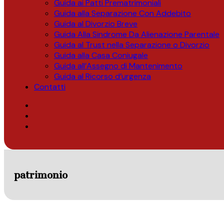
Guida ai Patti Prematrimoniali
Guida alla Separazione Con Addebito
Guida al Divorzio Breve
Guida Alla Sindrome Da Alienazione Parentale
Guida al Trust nella Separazione o Divorzio
Guida alla Casa Coniugale
Guida all’Assegno di Mantenimento
Guida al Ricorso d’urgenza
Contatti
patrimonio