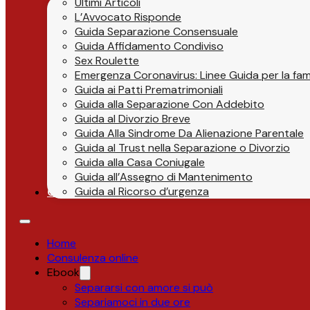
Ultimi Articoli
L’Avvocato Risponde
Guida Separazione Consensuale
Guida Affidamento Condiviso
Sex Roulette
Emergenza Coronavirus: Linee Guida per la fami
Guida ai Patti Prematrimoniali
Guida alla Separazione Con Addebito
Guida al Divorzio Breve
Guida Alla Sindrome Da Alienazione Parentale
Guida al Trust nella Separazione o Divorzio
Guida alla Casa Coniugale
Guida all’Assegno di Mantenimento
Guida al Ricorso d’urgenza
Contatti
Home
Consulenza online
Ebook
Separarsi con amore si può
Separiamoci in due ore