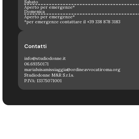
Sabato
Aperto per emergenze*
Domenica
Aperto per emergenze*
*per emergenze contattare il +39 338 878 3183
Contatti
info@studiodonne.it
06.69350171
marialuisamissiaggia@ordineavvocatiroma.org
Studiodonne M&R S.r.l.s.
P.IVA: 13375071001