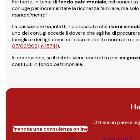
Pertanto, in tema di
fondo patrimoniale
, nel concetto 
coniuge per incrementare la ricchezza familiare, ma solo q
mantenimento
”.
La cassazione ha, infatti, riconosciuto che
i beni vinco
uno dei coniugi eccede il dovere che egli ha di procurar
famiglia e dei figli, come nel caso di debito contratto per
07/06/2021, n.15741
).
In conclusione, se il debito viene contratto per
esigenze
costituiti in fondo patrimoniale.
Ha
Ottieni un parere le
Prenota una consulenza online