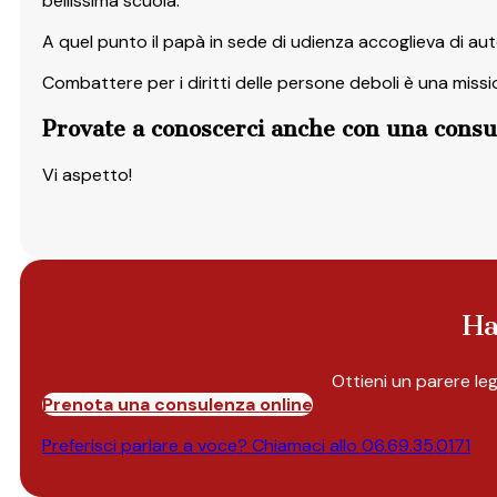
bellissima scuola.
A quel punto il papà in sede di udienza accoglieva di au
Combattere per i diritti delle persone deboli è una missi
Provate a conoscerci anche con una consul
Vi aspetto!
Ha
Ottieni un parere le
Prenota una consulenza online
Preferisci parlare a voce? Chiamaci allo
06.69.35.0171