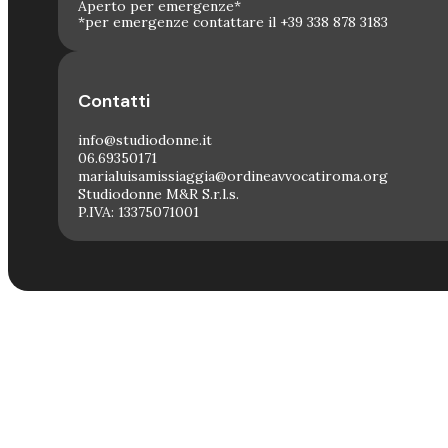
Aperto per emergenze*
*per emergenze contattare il +39 338 878 3183
Contatti
info@studiodonne.it
06.69350171
marialuisamissiaggia@ordineavvocatiroma.org
Studiodonne M&R S.r.l.s.
P.IVA: 13375071001