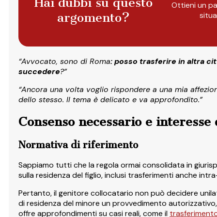
Hai dubbi su questo
Ottieni un pa
argomento?
situ
“Avvocato, sono di Roma
: posso trasferire in altra ci
succedere
?”
“Ancora una volta voglio rispondere a una mia affezio
dello stesso. Il tema è delicato e va approfondito.”
Consenso necessario e interesse 
Normativa di riferimento
Sappiamo tutti che la regola ormai consolidata in giuris
sulla residenza del figlio, inclusi trasferimenti anche intr
Pertanto, il genitore collocatario non può decidere uni
di residenza del minore un provvedimento autorizzativo, 
offre approfondimenti su casi reali, come il
trasferiment