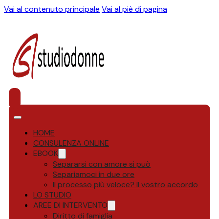
Vai al contenuto principale
Vai al piè di pagina
HOME
CONSULENZA ONLINE
EBOOK
Separarsi con amore si può
Separiamoci in due ore
Il processo più veloce? Il vostro accordo
LO STUDIO
AREE DI INTERVENTO
Diritto di famiglia