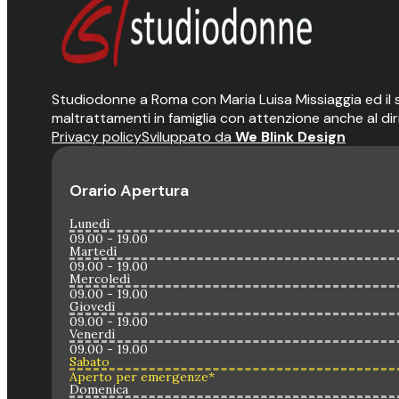
Studiodonne a Roma con Maria Luisa Missiaggia ed il suo
maltrattamenti in famiglia con attenzione anche al dir
Privacy policy
Sviluppato da
We Blink Design
Orario Apertura
Lunedì
09.00 - 19.00
Martedì
09.00 - 19.00
Mercoledì
09.00 - 19.00
Giovedì
09.00 - 19.00
Venerdì
09.00 - 19.00
Sabato
Aperto per emergenze*
Domenica