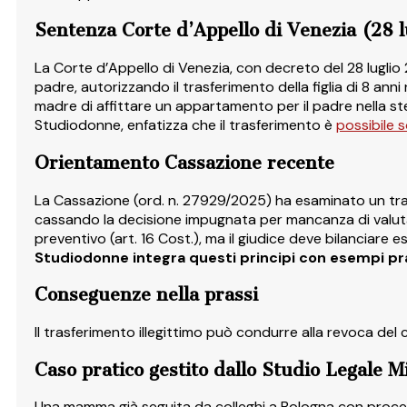
Sentenza Corte d’Appello di Venezia (28 l
La Corte d’Appello di Venezia, con decreto del 28 luglio 2
padre, autorizzando il trasferimento della figlia di 8 anni
madre di affittare un appartamento per il padre nella ste
Studiodonne, enfatizza che il trasferimento è
possibile 
Orientamento Cassazione recente
La Cassazione (ord. n. 27929/2025) ha esaminato un tras
cassando la decisione impugnata per mancanza di valutaz
preventivo (art. 16 Cost.), ma il giudice deve bilanciare es
Studiodonne integra questi principi con esempi pra
Conseguenze nella prassi
Il trasferimento illegittimo può condurre alla revoca del
Caso pratico gestito dallo Studio Legale M
Una mamma già seguita da colleghi a Bologna con procedi