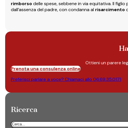
rimborso
delle spese, sebbene in via equitativa. Il figli
dall’assenza del padre, con condanna al
risarcimento
Ha
Ottieni un parere le
Prenota una consulenza online
Preferisci parlare a voce? Chiamaci allo
06.69.35.0171
Ricerca
Cerca