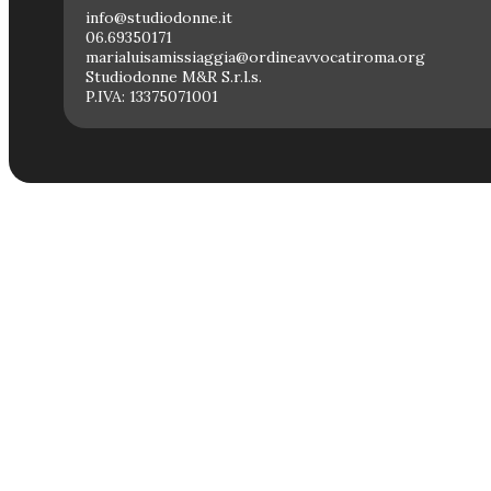
info@studiodonne.it
06.69350171
marialuisamissiaggia@ordineavvocatiroma.org
Studiodonne M&R S.r.l.s.
P.IVA: 13375071001