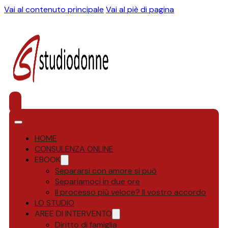
Vai al contenuto principale
Vai al piè di pagina
HOME
CONSULENZA ONLINE
EBOOK
Separarsi con amore si può
Separiamoci in due ore
Il processo più veloce? Il vostro accordo
LO STUDIO
AREE DI INTERVENTO
Diritto di famiglia