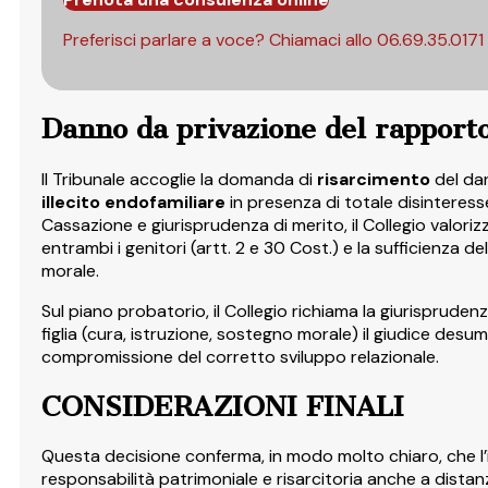
Preferisci parlare a voce? Chiamaci allo
06.69.35.0171
Danno da privazione del rapport
Il Tribunale accoglie la domanda di
risarcimento
del da
illecito endofamiliare
in presenza di totale disinteres
Cassazione e giurisprudenza di merito, il Collegio valor
entrambi i genitori (artt. 2 e 30 Cost.) e la sufficienza 
morale.​
Sul piano probatorio, il Collegio richiama la giurisprude
figlia (cura, istruzione, sostegno morale) il giudice desume
compromissione del corretto sviluppo relazionale.
CONSIDERAZIONI FINALI
Questa decisione conferma, in modo molto chiaro, che l’in
responsabilità patrimoniale e risarcitoria anche a distan