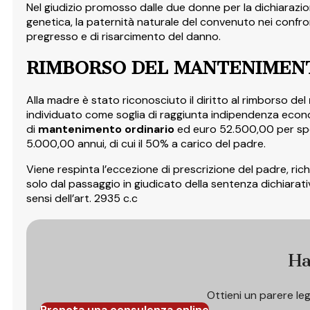
Nel giudizio promosso dalle due donne per la dichiarazione
genetica, la paternità naturale del convenuto nei confron
pregresso e di risarcimento del danno.
RIMBORSO DEL MANTENIMEN
Alla madre è stato riconosciuto il diritto al rimborso del
individuato come soglia di raggiunta indipendenza economi
di
mantenimento ordinario
ed euro 52.500,00 per spes
5.000,00 annui, di cui il 50% a carico del padre.​
Viene respinta l’eccezione di prescrizione del padre, ric
solo dal passaggio in giudicato della sentenza dichiarati
sensi dell’art. 2935 c.c
Ha
Ottieni un parere le
Prenota una consulenza online