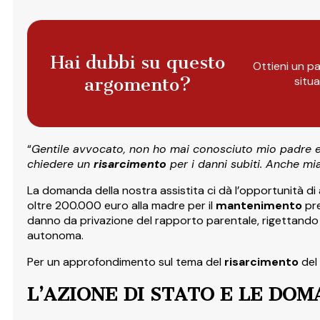
Hai dubbi su questo
Ottieni un pa
argomento?
situ
“
Gentile avvocato, non ho mai conosciuto mio padre e
chiedere un
risarcimento
per i danni subiti. Anche m
La domanda della nostra assistita ci dà l’opportunità d
oltre 200.000 euro alla madre per il
mantenimento
pre
danno da privazione del rapporto parentale, rigettand
autonoma.
Per un approfondimento sul tema del
risarcimento
del
L’AZIONE DI STATO E LE DOM