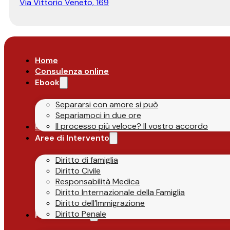
Via Vittorio Veneto, 169
Home
Consulenza online
Ebook
Separarsi con amore si può
Separiamoci in due ore
Il processo più veloce? Il vostro accordo
Lo Studio
Aree di Intervento
Diritto di famiglia
Diritto Civile
Responsabilità Medica
Diritto Internazionale della Famiglia
Diritto dell’Immigrazione
Diritto Penale
Parlano di Noi