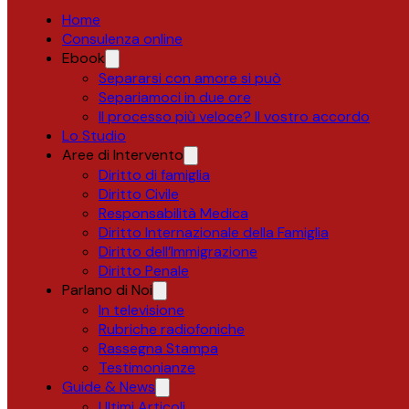
Home
Consulenza online
Ebook
Separarsi con amore si può
Separiamoci in due ore
Il processo più veloce? Il vostro accordo
Lo Studio
Aree di Intervento
Diritto di famiglia
Diritto Civile
Responsabilità Medica
Diritto Internazionale della Famiglia
Diritto dell’Immigrazione
Diritto Penale
Parlano di Noi
In televisione
Rubriche radiofoniche
Rassegna Stampa
Testimonianze
Guide & News
Ultimi Articoli