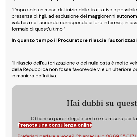
“Dopo solo un mese dall’inizio delle trattative è possibil
presenza di figli, ad esclusione dei maggiorenni autonom
valuterà se l’accordo corrisponda ai loro interessi, in assen
formale di quest’ultimo.”
In quanto tempo il Procuratore rilascia l’autorizzazi
“Il rilascio dell’autorizzazione o del nulla osta è molto 
della Repubblica non fosse favorevole vi è un ulteriore p
in maniera definitiva.
Hai dubbi su ques
Ottieni un parere legale certo e su misura per l
Prenota una consulenza online
Preferisci parlare a voce? Chiamaci allo
06.69.35.0171