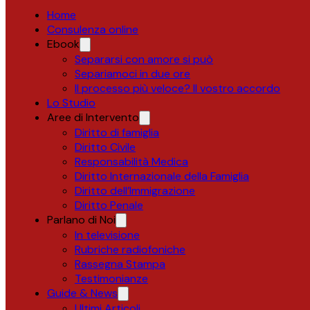
Home
Consulenza online
Ebook
Separarsi con amore si può
Separiamoci in due ore
Il processo più veloce? Il vostro accordo
Lo Studio
Aree di Intervento
Diritto di famiglia
Diritto Civile
Responsabilità Medica
Diritto Internazionale della Famiglia
Diritto dell’Immigrazione
Diritto Penale
Parlano di Noi
In televisione
Rubriche radiofoniche
Rassegna Stampa
Testimonianze
Guide & News
Ultimi Articoli