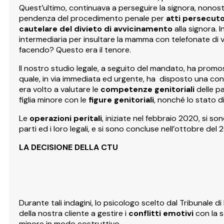
Quest’ultimo, continuava a perseguire la signora, nono
pendenza del procedimento penale per
atti persecuto
cautelare del divieto di avvicinamento
alla signora. I
intermediaria per insultare la mamma con telefonate di ve
facendo? Questo era il tenore.
Il nostro studio legale, a seguito del mandato, ha promo
quale, in via immediata ed urgente, ha disposto una cons
era volto a valutare le
competenze genitoriali
delle pa
figlia minore con le
figure genitoriali
, nonché lo stato d
Le
operazioni peritali
, iniziate nel febbraio 2020, si so
parti ed i loro legali, e si sono concluse nell’ottobre del 
LA DECISIONE DELLA CTU
Durante tali indagini, lo psicologo scelto dal Tribunale d
della nostra cliente a gestire i
conflitti emotivi
con la s
minore in modo costruttivo.