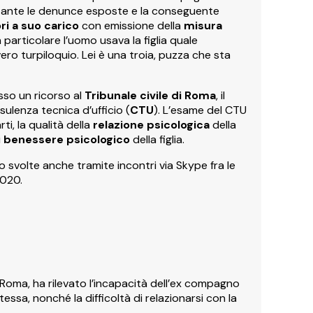
stante le denunce esposte e la conseguente
ri a suo carico
con emissione della
misura
n particolare l’uomo usava la figlia quale
ro turpiloquio. Lei è una troia, puzza che sta
sso un ricorso al
Tribunale civile di Roma
, il
ulenza tecnica d’ufficio (
CTU
). L’esame del CTU
rti, la qualità della
relazione psicologica
della
i
benessere psicologico
della figlia.
no svolte anche tramite incontri via Skype fra le
2020.
i Roma, ha rilevato l’incapacità dell’ex compagno
tessa, nonché la difficoltà di relazionarsi con la