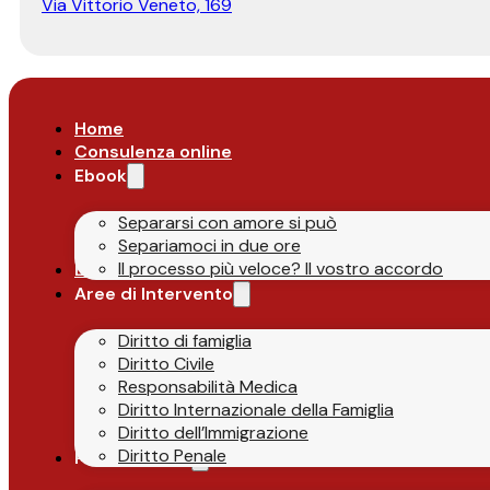
Via Vittorio Veneto, 169
Home
Consulenza online
Ebook
Separarsi con amore si può
Separiamoci in due ore
Il processo più veloce? Il vostro accordo
Lo Studio
Aree di Intervento
Diritto di famiglia
Diritto Civile
Responsabilità Medica
Diritto Internazionale della Famiglia
Diritto dell’Immigrazione
Diritto Penale
Parlano di Noi