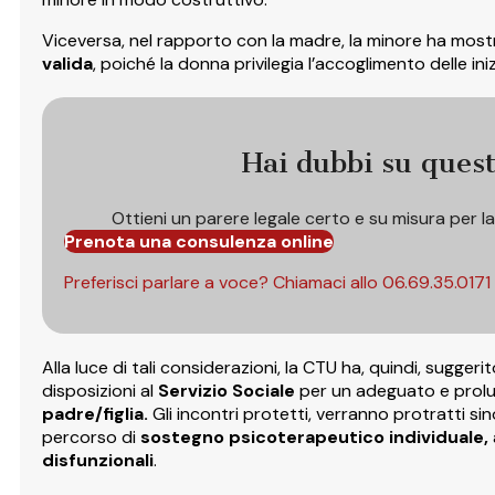
Viceversa, nel rapporto con la madre, la minore ha most
valida
, poiché la donna privilegia l’accoglimento delle inizi
Hai dubbi su ques
Ottieni un parere legale certo e su misura per l
Prenota una consulenza online
Preferisci parlare a voce? Chiamaci allo
06.69.35.0171
Alla luce di tali considerazioni, la CTU ha, quindi, suggeri
disposizioni al
Servizio Sociale
per un adeguato e prol
padre/figlia.
Gli incontri protetti, verranno protratti si
percorso di
sostegno psicoterapeutico individuale,
disfunzionali
.