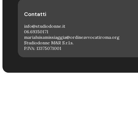
Contatti
info@studiodonne.it
06.69350171
marialuisamissiaggia@ordineavvocatiroma.org
Studiodonne M&R S.r.l.s.
P.IVA: 13375071001