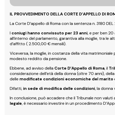
IL PROVVEDIMENTO DELLA CORTE D’APPELLO DI RO
La Corte D’appello di Roma con la sentenza n. 3180 DEL 2
I
coniugi hanno convissuto per 23 anni
, e per ben 20 
all’interno del parlamento, garantiva alla moglie, tra le
d’affitto ( 2.500,00 € mensili).
Viceversa, la moglie, in costanza della vita matrimonia
modesto reddito da pensione.
Ebbene, ad avviso della
Corte D’Appello di Roma
, il
Tr
considerazione dell’età della donna (oltre 70 anni), dell
delle
modificate condizioni economiche del marito
Difatti,
in sede di modifica delle condizioni
, la donna 
In conclusione, può accadere che il Tribunale non valuti
legale
, è necessario investire in un procedimento D’Appe