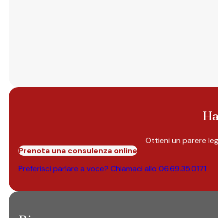
Ha
Ottieni un parere le
Prenota una consulenza online
Preferisci parlare a voce? Chiamaci allo
06.69.35.0171