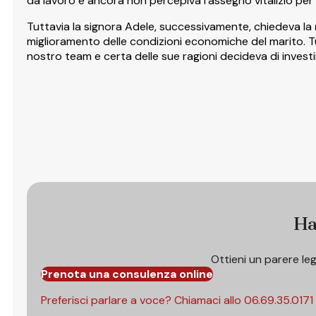
da lavoro e ancora non percepiva l’assegno vitalizio per u
Tuttavia la signora Adele, successivamente, chiedeva la
miglioramento delle condizioni economiche del marito. 
nostro team e certa delle sue ragioni decideva di invest
Ha
Ottieni un parere le
Prenota una consulenza online
Preferisci parlare a voce? Chiamaci allo
06.69.35.0171