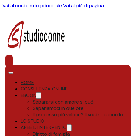
Vai al contenuto principale
Vai al piè di pagina
HOME
CONSULENZA ONLINE
EBOOK
Separarsi con amore si può
Separiamoci in due ore
Il processo più veloce? Il vostro accordo
LO STUDIO
AREE DI INTERVENTO
Diritto di famiglia