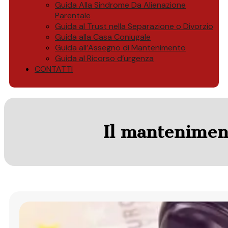
Guida Alla Sindrome Da Alienazione
Parentale
Guida al Trust nella Separazione o Divorzio
Guida alla Casa Coniugale
Guida all’Assegno di Mantenimento
Guida al Ricorso d’urgenza
CONTATTI
Il manteniment