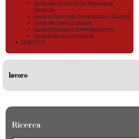
Guida Alla Sindrome Da Alienazione
Parentale
Guida al Trust nella Separazione o Divorzio
Guida alla Casa Coniugale
Guida all’Assegno di Mantenimento
Guida al Ricorso d’urgenza
CONTATTI
lavoro
Ricerca