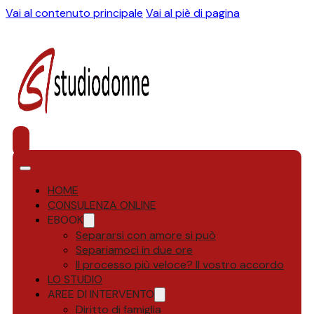
Vai al contenuto principale
Vai al piè di pagina
HOME
CONSULENZA ONLINE
EBOOK
Separarsi con amore si può
Separiamoci in due ore
Il processo più veloce? Il vostro accordo
LO STUDIO
AREE DI INTERVENTO
Diritto di famiglia