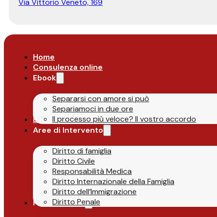
Via Vittorio Veneto, 169
Home
Consulenza online
Ebook
Separarsi con amore si può
Separiamoci in due ore
Il processo più veloce? Il vostro accordo
Lo Studio
Aree di Intervento
Diritto di famiglia
Diritto Civile
Responsabilità Medica
Diritto Internazionale della Famiglia
Diritto dell’Immigrazione
Diritto Penale
Parlano di Noi