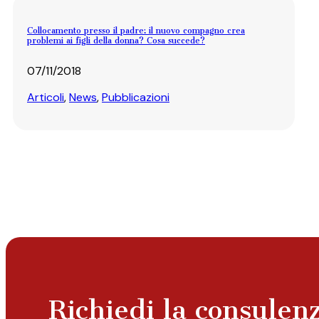
Collocamento presso il padre: il nuovo compagno crea
problemi ai figli della donna? Cosa succede?
07/11/2018
Articoli
,
News
,
Pubblicazioni
Richiedi la consulen