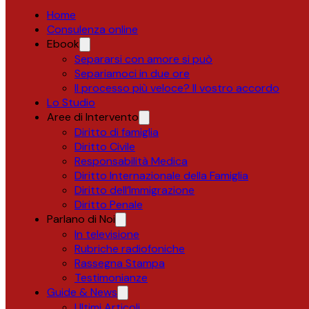
Home
Consulenza online
Ebook
Separarsi con amore si può
Separiamoci in due ore
Il processo più veloce? Il vostro accordo
Lo Studio
Aree di Intervento
Diritto di famiglia
Diritto Civile
Responsabilità Medica
Diritto Internazionale della Famiglia
Diritto dell’Immigrazione
Diritto Penale
Parlano di Noi
In televisione
Rubriche radiofoniche
Rassegna Stampa
Testimonianze
Guide & News
Ultimi Articoli