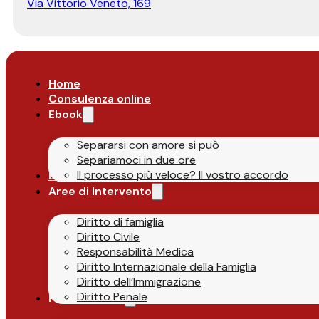
Via Vittorio Veneto, 169
Home
Consulenza online
Ebook
Separarsi con amore si può
Separiamoci in due ore
Il processo più veloce? Il vostro accordo
Lo Studio
Aree di Intervento
Diritto di famiglia
Diritto Civile
Responsabilità Medica
Diritto Internazionale della Famiglia
Diritto dell’Immigrazione
Diritto Penale
Parlano di Noi