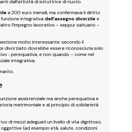
ti dall’attività di istruttrice di nuoto.
ile
a 200 euro mensili, ma confermava il diritto
funzione integrativa
dell’assegno divorzile
e
ll’altro l’impegno lavorativo – seppur saltuario –
uestione molto interessante: secondo il
ge divorziato dovrebbe essere riconosciuta solo
ivo ‑ perequativa, e non quando – come nel
iale integrativa.
marito.
e
funzione assistenziale ma anche perequativa e
oria matrimoniale e al principio di solidarietà
rivo di mezzi adeguati un livello di vita dignitoso,
 oggettive (ad esempio età, salute, condizioni