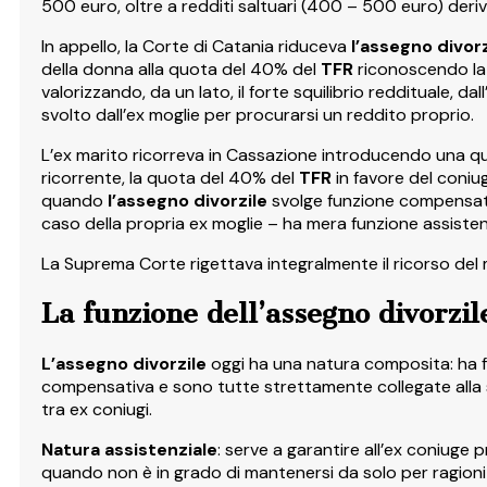
500 euro, oltre a redditi saltuari (400 – 500 euro) derivan
In appello, la Corte di Catania riduceva
l’assegno divorz
della donna alla quota del 40% del
TFR
riconoscendo la 
valorizzando, da un lato, il forte squilibrio reddituale, da
svolto dall’ex moglie per procurarsi un reddito proprio.
L’ex marito ricorreva in Cassazione introducendo una q
ricorrente, la quota del 40% del
TFR
in favore del coniu
quando
l’assegno divorzile
svolge funzione compensat
caso della propria ex moglie – ha mera funzione assistenz
La Suprema Corte rigettava integralmente il ricorso del 
La funzione dell’assegno divorzil
L’assegno divorzile
oggi ha una natura composita: ha 
compensativa e sono tutte strettamente collegate alla st
tra ex coniugi.
Natura assistenziale
: serve a garantire all’ex coniuge p
quando non è in grado di mantenersi da solo per ragioni