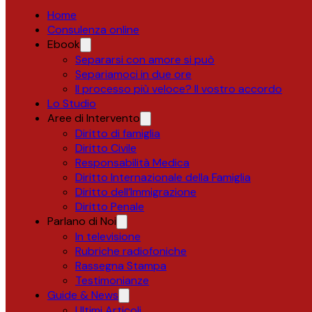
Home
Consulenza online
Ebook
Separarsi con amore si può
Separiamoci in due ore
Il processo più veloce? Il vostro accordo
Lo Studio
Aree di Intervento
Diritto di famiglia
Diritto Civile
Responsabilità Medica
Diritto Internazionale della Famiglia
Diritto dell’Immigrazione
Diritto Penale
Parlano di Noi
In televisione
Rubriche radiofoniche
Rassegna Stampa
Testimonianze
Guide & News
Ultimi Articoli