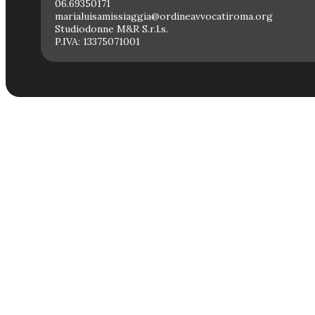
06.69350171
marialuisamissiaggia@ordineavvocatiroma.org
Studiodonne M&R S.r.l.s.
P.IVA: 13375071001