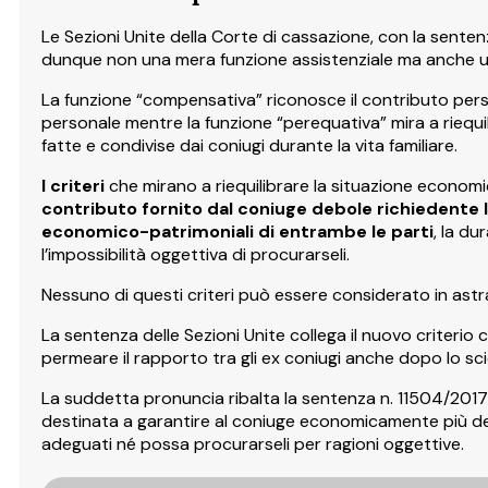
Le Sezioni Unite della Corte di cassazione, con la sentenz
dunque non una mera funzione assistenziale ma anche u
La funzione “compensativa” riconosce il contributo per
personale mentre la funzione “perequativa” mira a riequi
fatte e condivise dai coniugi durante la vita familiare.
I criteri
che mirano a riequilibrare la situazione economic
contributo fornito dal coniuge debole richiedente l
economico-patrimoniali di entrambe le parti
, la du
l’impossibilità oggettiva di procurarseli.
Nessuno di questi criteri può essere considerato in astr
La sentenza delle Sezioni Unite collega il nuovo criterio c
permeare il rapporto tra gli ex coniugi anche dopo lo sc
La suddetta pronuncia ribalta la sentenza n. 11504/2017 d
destinata a garantire al coniuge economicamente più de
adeguati né possa procurarseli per ragioni oggettive.