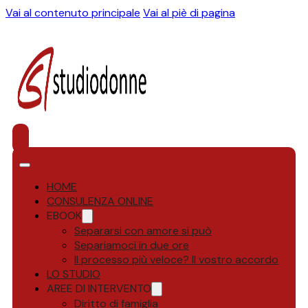
Vai al contenuto principale
Vai al piè di pagina
HOME
CONSULENZA ONLINE
EBOOK
Separarsi con amore si può
Separiamoci in due ore
Il processo più veloce? Il vostro accordo
LO STUDIO
AREE DI INTERVENTO
Diritto di famiglia