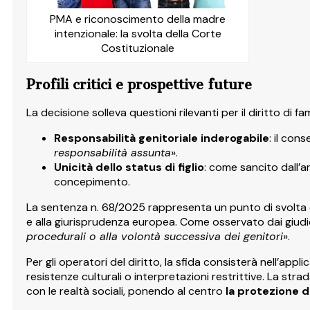
PMA e riconoscimento della madre
intenzionale: la svolta della Corte
Costituzionale
Profili critici e prospettive future
La decisione solleva questioni rilevanti per il diritto di fam
Responsabilità genitoriale inderogabile
: il con
responsabilità assunta
».
Unicità dello status di figlio
: come sancito dall’ar
concepimento.
La sentenza n. 68/2025 rappresenta un punto di svolta e
e alla giurisprudenza europea. Come osservato dai giudici
procedurali o alla volontà successiva dei genitori
».
Per gli operatori del diritto, la sfida consisterà nell’ap
resistenze culturali o interpretazioni restrittive. La stra
con le realtà sociali, ponendo al centro
la protezione de