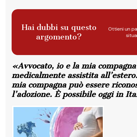
Hai dubbi su questo
Ottieni un pa
argomento?
situ
«Avvocato, io e la mia compagna
medicalmente assistita all’ester
mia compagna può essere riconos
l’adozione. È possibile oggi in It