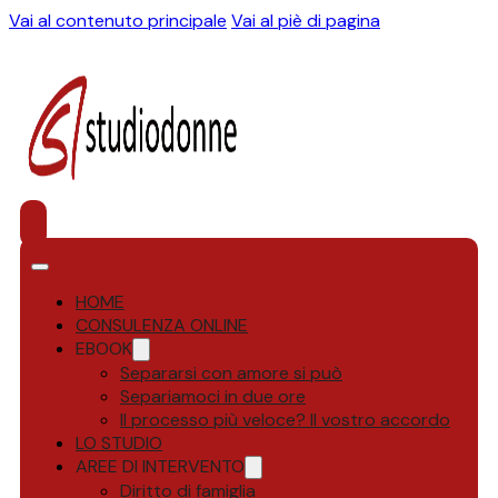
Vai al contenuto principale
Vai al piè di pagina
HOME
CONSULENZA ONLINE
EBOOK
Separarsi con amore si può
Separiamoci in due ore
Il processo più veloce? Il vostro accordo
LO STUDIO
AREE DI INTERVENTO
Diritto di famiglia