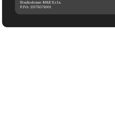
Studiodonne M&R S.r.l.s.
P.IVA: 13375071001