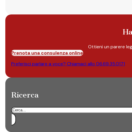
Ha
Ottieni un parere le
Prenota una consulenza online
Preferisci parlare a voce? Chiamaci allo
06.69.35.0171
Ricerca
Cerca