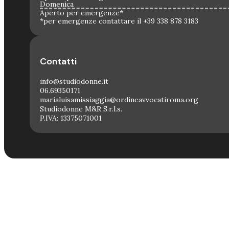
Domenica
Aperto per emergenze*
*per emergenze contattare il +39 338 878 3183
Contatti
info@studiodonne.it
06.69350171
marialuisamissiaggia@ordineavvocatiroma.org
Studiodonne M&R S.r.l.s.
P.IVA: 13375071001