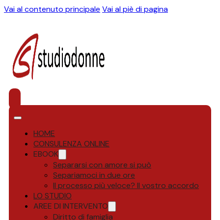
Vai al contenuto principale
Vai al piè di pagina
HOME
CONSULENZA ONLINE
EBOOK
Separarsi con amore si può
Separiamoci in due ore
Il processo più veloce? Il vostro accordo
LO STUDIO
AREE DI INTERVENTO
Diritto di famiglia