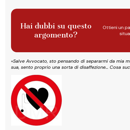
Hai dubbi su questo
Ottieni un pa
argomento?
situ
«
Salve Avvocato, sto pensando di separarmi da mia mog
sua, sento proprio una sorta di disaffezione… Cosa s