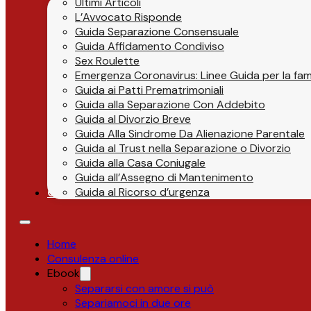
Ultimi Articoli
L’Avvocato Risponde
Guida Separazione Consensuale
Guida Affidamento Condiviso
Sex Roulette
Emergenza Coronavirus: Linee Guida per la fami
Guida ai Patti Prematrimoniali
Guida alla Separazione Con Addebito
Guida al Divorzio Breve
Guida Alla Sindrome Da Alienazione Parentale
Guida al Trust nella Separazione o Divorzio
Guida alla Casa Coniugale
Guida all’Assegno di Mantenimento
Guida al Ricorso d’urgenza
Contatti
Home
Consulenza online
Ebook
Separarsi con amore si può
Separiamoci in due ore