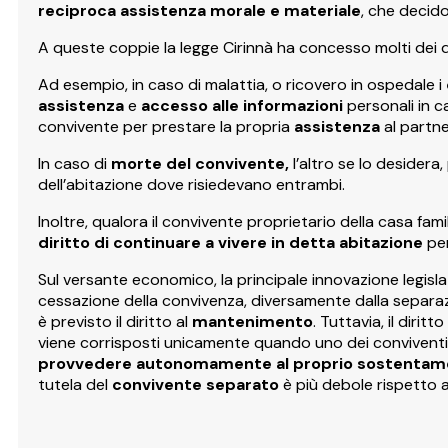
reciproca assistenza morale e materiale
, che decid
A queste coppie la legge Cirinnà ha concesso molti dei dir
Ad esempio, in caso di malattia, o ricovero in ospedale i
assistenza
e
accesso alle informazioni
personali in ca
convivente per prestare la propria
assistenza
al partne
In caso di
morte del convivente,
l’altro se lo desidera
dell’abitazione dove risiedevano entrambi.
Inoltre, qualora il convivente proprietario della casa fa
diritto di continuare a vivere in detta abitazione
per
Sul versante economico, la principale innovazione legislat
cessazione della convivenza, diversamente dalla separazi
è previsto il diritto al
mantenimento
. Tuttavia, il diri
viene corrisposti unicamente quando uno dei conviventi 
provvedere autonomamente al proprio sostentam
tutela del
convivente separato
è più debole rispetto a