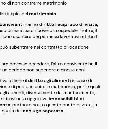
ono di non contrarre matrimonio.
itti tipici del
matrimonio
.
conviventi
hanno
diritto reciproco di visita,
so di malattia o ricovero in ospedale. Inoltre, il
r può usufruire dei permessi lavorativi retribuiti.
, può subentrare nel contratto di locazione
miliare dovesse decedere, l’altro convivente ha
il
 un periodo non superiore a cinque anni.
iva attiene il
diritto
agli
alimenti
in caso di
one di persone unite in matrimonio, per le quali
tto agli alimenti, diversamente dal mantenimento,
si trovi nella oggettiva
impossibilità di
ento
: pertanto sotto questo punto di vista, la
 quella del
coniuge separato
.