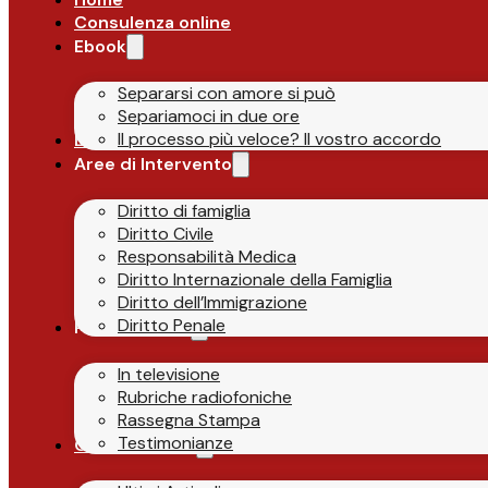
Consulenza online
Ebook
Separarsi con amore si può
Separiamoci in due ore
Il processo più veloce? Il vostro accordo
Lo Studio
Aree di Intervento
Diritto di famiglia
Diritto Civile
Responsabilità Medica
Diritto Internazionale della Famiglia
Diritto dell’Immigrazione
Diritto Penale
Parlano di Noi
In televisione
Rubriche radiofoniche
Rassegna Stampa
Testimonianze
Guide & News