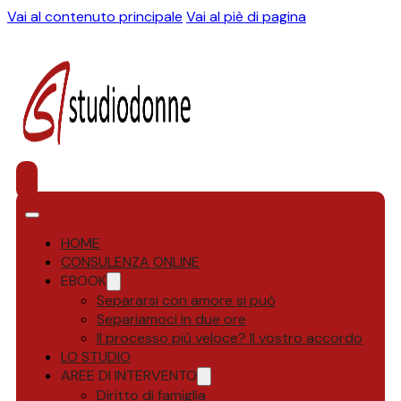
Vai al contenuto principale
Vai al piè di pagina
HOME
CONSULENZA ONLINE
EBOOK
Separarsi con amore si può
Separiamoci in due ore
Il processo più veloce? Il vostro accordo
LO STUDIO
AREE DI INTERVENTO
Diritto di famiglia