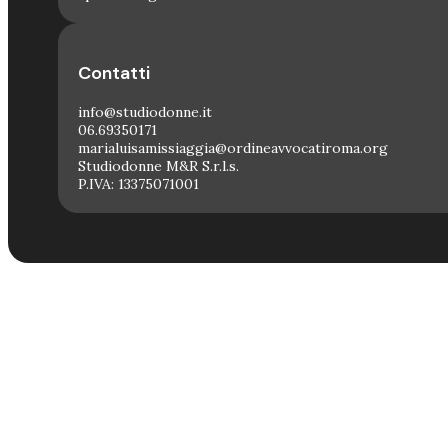
Contatti
info@studiodonne.it
06.69350171
marialuisamissiaggia@ordineavvocatiroma.org
Studiodonne M&R S.r.l.s.
P.IVA: 13375071001