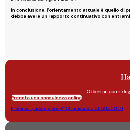
In conclusione, l’orientamento attuale è quello di 
debba avere un rapporto continuativo con entrambi 
Ha
Ottieni un parere le
Prenota una consulenza online
Preferisci parlare a voce? Chiamaci allo
06.69.35.0171