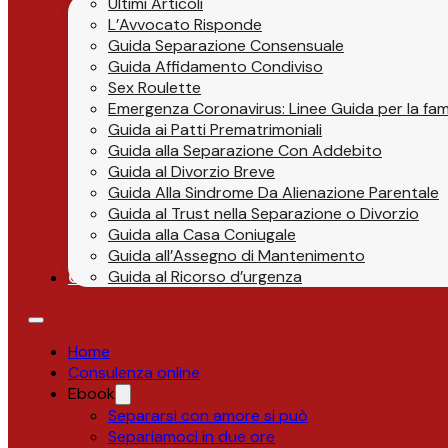
Ultimi Articoli
L’Avvocato Risponde
Guida Separazione Consensuale
Guida Affidamento Condiviso
Sex Roulette
Emergenza Coronavirus: Linee Guida per la fami
Guida ai Patti Prematrimoniali
Guida alla Separazione Con Addebito
Guida al Divorzio Breve
Guida Alla Sindrome Da Alienazione Parentale
Guida al Trust nella Separazione o Divorzio
Guida alla Casa Coniugale
Guida all’Assegno di Mantenimento
Guida al Ricorso d’urgenza
Contatti
Home
Consulenza online
Ebook
Separarsi con amore si può
Separiamoci in due ore