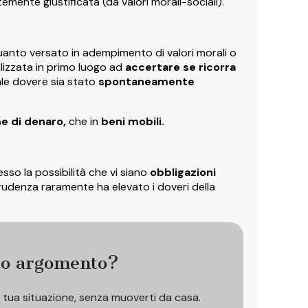
emente giustificata (da valori morali-sociali).
quanto versato in adempimento di valori morali o
alizzata in primo luogo ad
accertare se ricorra
ale dovere sia stato
spontaneamente
 di denaro,
che in
beni mobili.
so la possibilità che vi siano
obbligazioni
sprudenza raramente ha elevato i doveri della
to argomento?
a tua situazione, senza muoverti da casa.