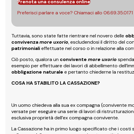
Prenota una consulenza online
Preferisci parlare a voce? Chiamaci allo
06.69.35.0171
Tuttavia, sono state fatte rientrare nel novero delle
obb
convivenza
more uxorio
, escludendosi il diritto del c
patrimoniali
effettuate nel corso o in relazione alla con
Ciò posto, qualora un
convivente
more uxorio
spenda 
esempio per effettuare dei lavori di abbellimento dell’im
obbligazione naturale
e pertanto chiederne la restitu
COSA HA STABILITO LA CASSAZIONE?
Un uomo chiedeva alla sua ex compagna (convivente more
versate per eseguire una serie di lavori di ristrutturazio
esclusiva proprietà dell’ex compagna convivente.
La Cassazione ha in primo luogo specificato che i costi su