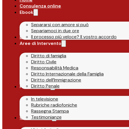
Consulenza online
Ebook
Separarsi con amore si può
Separiamoci in due ore
Il processo più veloce? Il vostro accordo
Lo Studio
Aree di Intervento
Diritto di famiglia
Diritto Civile
Responsabilità Medica
Diritto Internazionale della Famiglia
Diritto dell’Immigrazione
Diritto Penale
Parlano di Noi
In televisione
Rubriche radiofoniche
Rassegna Stampa
Testimonianze
Guide & News