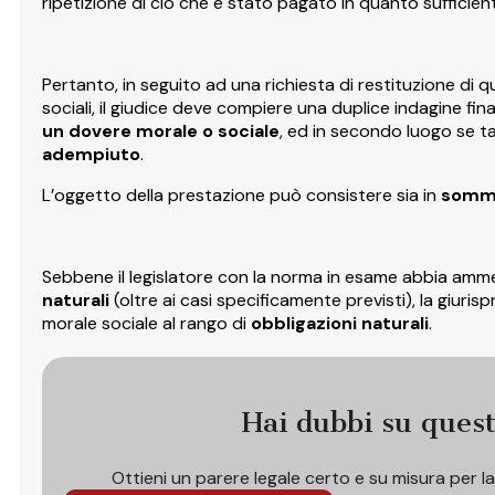
ripetizione di ciò che è stato pagato in quanto sufficient
Pertanto, in seguito ad una richiesta di restituzione di 
sociali, il giudice deve compiere una duplice indagine fin
un dovere morale o sociale
, ed in secondo luogo se t
adempiuto
.
L’oggetto della prestazione può consistere sia in
somme
Sebbene il legislatore con la norma in esame abbia ammes
naturali
(oltre ai casi specificamente previsti), la giuri
morale sociale al rango di
obbligazioni naturali
.
Hai dubbi su ques
Ottieni un parere legale certo e su misura per l