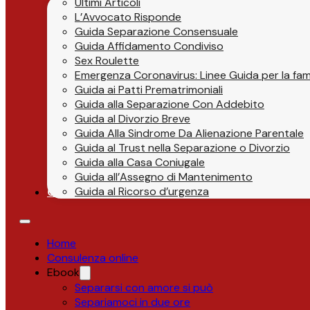
Ultimi Articoli
L’Avvocato Risponde
Guida Separazione Consensuale
Guida Affidamento Condiviso
Sex Roulette
Emergenza Coronavirus: Linee Guida per la fami
Guida ai Patti Prematrimoniali
Guida alla Separazione Con Addebito
Guida al Divorzio Breve
Guida Alla Sindrome Da Alienazione Parentale
Guida al Trust nella Separazione o Divorzio
Guida alla Casa Coniugale
Guida all’Assegno di Mantenimento
Guida al Ricorso d’urgenza
Contatti
Home
Consulenza online
Ebook
Separarsi con amore si può
Separiamoci in due ore