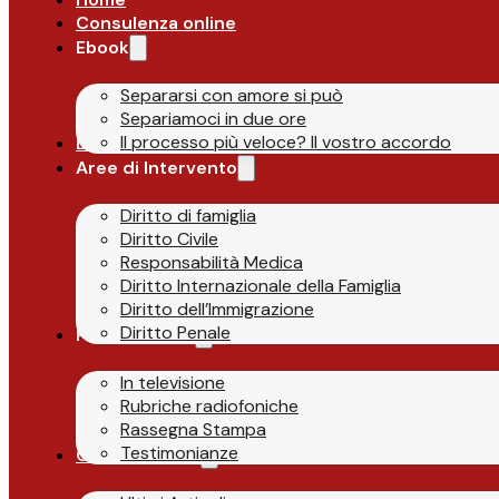
Consulenza online
Ebook
Separarsi con amore si può
Separiamoci in due ore
Il processo più veloce? Il vostro accordo
Lo Studio
Aree di Intervento
Diritto di famiglia
Diritto Civile
Responsabilità Medica
Diritto Internazionale della Famiglia
Diritto dell’Immigrazione
Diritto Penale
Parlano di Noi
In televisione
Rubriche radiofoniche
Rassegna Stampa
Testimonianze
Guide & News