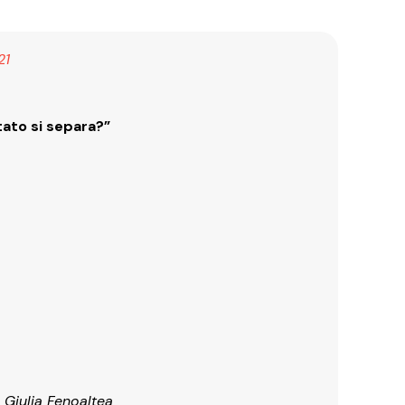
21
ato si separa?”
a Giulia Fenoaltea