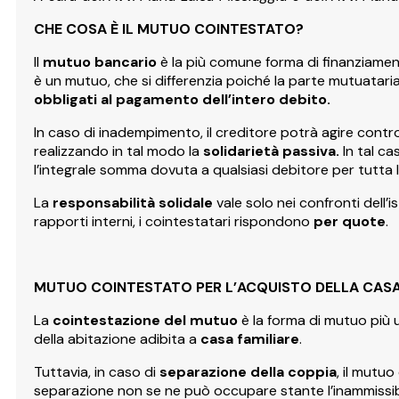
CHE COSA È IL MUTUO COINTESTATO?
Il
mutuo bancario
è la più comune forma di finanziamen
è un mutuo, che si differenzia poiché la parte mutuatari
obbligati al pagamento dell’intero debito.
In caso di inadempimento, il creditore potrà agire contr
realizzando in tal modo la
solidarietà passiva.
In tal ca
l’integrale somma dovuta a qualsiasi debitore per tutta 
La
responsabilità solidale
vale solo nei confronti dell’i
rapporti interni, i cointestatari rispondono
per quote
.
MUTUO COINTESTATO PER L’ACQUISTO DELLA CASA 
La
cointestazione del mutuo
è la forma di mutuo più 
della abitazione adibita a
casa familiare
.
Tuttavia, in caso di
separazione della coppia
, il mutuo
separazione non se ne può occupare stante l’inammissibili