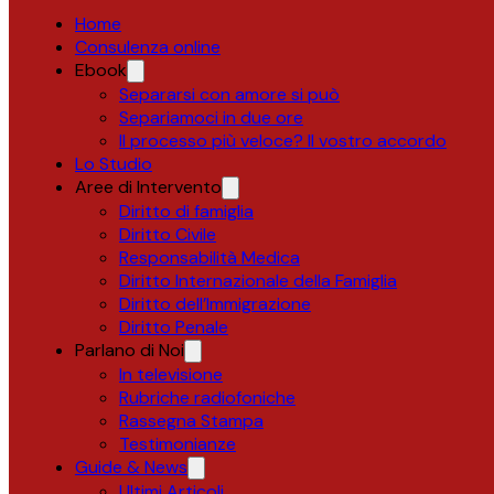
Home
Consulenza online
Ebook
Separarsi con amore si può
Separiamoci in due ore
Il processo più veloce? Il vostro accordo
Lo Studio
Aree di Intervento
Diritto di famiglia
Diritto Civile
Responsabilità Medica
Diritto Internazionale della Famiglia
Diritto dell’Immigrazione
Diritto Penale
Parlano di Noi
In televisione
Rubriche radiofoniche
Rassegna Stampa
Testimonianze
Guide & News
Ultimi Articoli