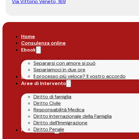
Via Vittorio Veneto, 169
Home
Consulenza online
Ebook
Separarsi con amore si può
Separiamoci in due ore
Il processo più veloce? Il vostro accordo
Lo Studio
Aree di Intervento
Diritto di famiglia
Diritto Civile
Responsabilità Medica
Diritto Internazionale della Famiglia
Diritto dell’Immigrazione
Diritto Penale
Parlano di Noi