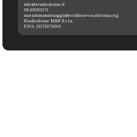
info@studiodonne.it
06.69350171
marialuisamissiaggia@ordineavvocatiroma.org
Studiodonne M&R S.r.l.s.
P.IVA: 13375071001