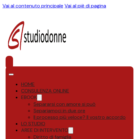
Vai al contenuto principale
Vai al piè di pagina
HOME
CONSULENZA ONLINE
EBOOK
Separarsi con amore si può
Separiamoci in due ore
Il processo più veloce? Il vostro accordo
LO STUDIO
AREE DI INTERVENTO
Diritto di famiglia