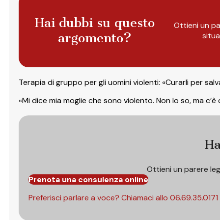
Hai dubbi su questo
Ottieni un pa
argomento?
situ
Terapia di gruppo per gli uomini violenti: «Curarli per sal
«Mi dice mia moglie che sono violento. Non lo so, ma c’è
Ha
Ottieni un parere le
Prenota una consulenza online
Preferisci parlare a voce? Chiamaci allo
06.69.35.0171