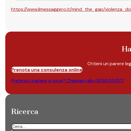
https://www.ilmessaggero.it/mind_the_gap/violenza_d
Ha
Ottieni un parere le
Prenota una consulenza online
Preferisci parlare a voce? Chiamaci allo
06.69.35.0171
Ricerca
Cerca