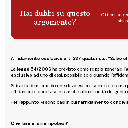
Hai dubbi su questo
Ottieni un pa
argomento?
situ
Affidamento esclusivo art. 337 quater c.c. “Salvo c
La
legge 54/2006
ha previsto come regola generale
l’
esclusivo
ad uno di essi, possibile solo quando l’affidame
Si tratta di un rimedio che deve essere sorretto da una p
affidamento condiviso ma anche all’inidoneità del genitor
Per l’appunto, vi sono casi in cui
l’affidamento condivi
Che fare in simili ipotesi?