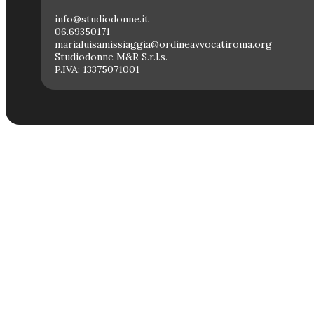
info@studiodonne.it
06.69350171
marialuisamissiaggia@ordineavvocatiroma.org
Studiodonne M&R S.r.l.s.
P.IVA: 13375071001