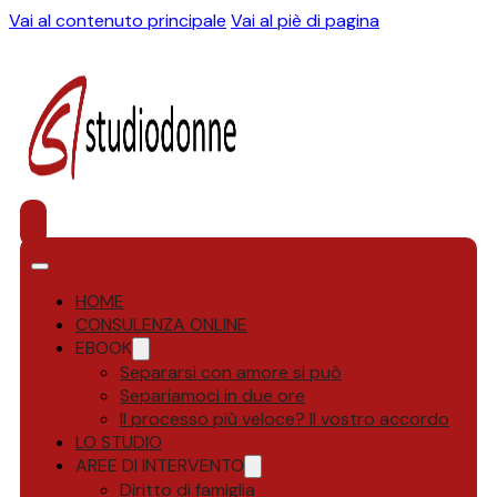
Vai al contenuto principale
Vai al piè di pagina
HOME
CONSULENZA ONLINE
EBOOK
Separarsi con amore si può
Separiamoci in due ore
Il processo più veloce? Il vostro accordo
LO STUDIO
AREE DI INTERVENTO
Diritto di famiglia