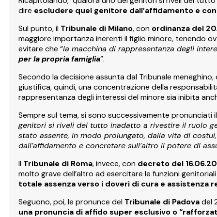
Ricapitolando, qualora uno dei genitori si riveli del tutto 
dire
escludere quel genitore dall’affidamento e concr
Sul punto, il
Tribunale di Milano
, con
ordinanza del 20
maggiore importanza inerenti il figlio minore, tenendo ov
evitare che “
la macchina di rappresentanza degli intere
per la propria famiglia
”.
Secondo la decisione assunta dal Tribunale meneghino, 
giustifica, quindi, una concentrazione della responsabilit
rappresentanza degli interessi del minore sia inibita an
Sempre sul tema, si sono successivamente pronunciati i
genitori si riveli del tutto inadatto a rivestire il ruol
stato assente, in modo prolungato, dalla vita di costui,
dall’affidamento e concretare sull’altro il potere di ass
Il
Tribunale di Roma
, invece, con
decreto del 16.06.20
molto grave dell’altro ad esercitare le funzioni genitoria
totale assenza verso i doveri di cura e assistenza rela
Seguono, poi, le pronunce del
Tribunale di Padova
del 2
una pronuncia di affido super esclusivo o “rafforzat