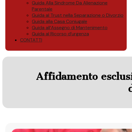
Guida Alla Sindrome Da Alienazione
Parentale
Guida al Trust nella Separazione o Divorzio
Guida alla Casa Coniugale
Guida all’Assegno di Mantenimento
Guida al Ricorso d’urgenza
CONTATTI
Affidamento esclusi