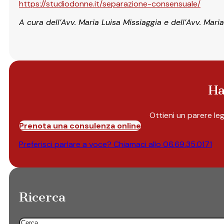
https://studiodonne.it/separazione-consensuale/
A cura dell’Avv. Maria Luisa Missiaggia e dell’Avv. Mar
Ha
Ottieni un parere le
Prenota una consulenza online
Preferisci parlare a voce? Chiamaci allo
06.69.35.0171
Ricerca
Cerca