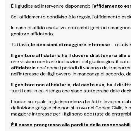
È il giudice ad intervenire disponendo l’
affidamento es
Se l’affidamento condiviso è la regola, l’affidamento esc
In caso di affido esclusivo, entrambi i genitori rimangono 
genitore affidatario.
Tuttavia,
le decisioni di maggiore interesse
– relative
Il genitore affidatario ha il dovere di attenersi al
che vi siano contrarie indicazioni del giudice giustificat
affidatario
così come i periodi di vacanza da trascorrere
nell’interesse dei figli ovvero, in mancanza di accordo, da
Il genitore non affidatario, dal canto suo, ha il dirit
tutti i casi in cui ritenga che siano state prese delle decis
L’inciso sul quale la giurisprudenza ha fatto leva per elabo
definizione gergale che non si trova nel Codice Civile; è q
maggiore interesse per i figli sono adottate da entrambi 
È il passo precgresso alla perdita della responsabili