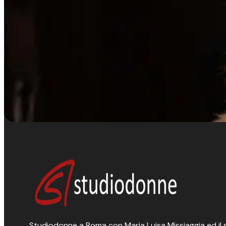
Studiodonne a Roma con Maria Luisa Missiaggia ed il suo