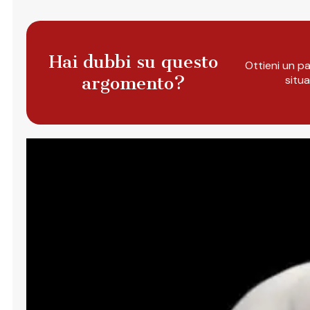
Hai dubbi su questo
Ottieni un pa
argomento?
situ