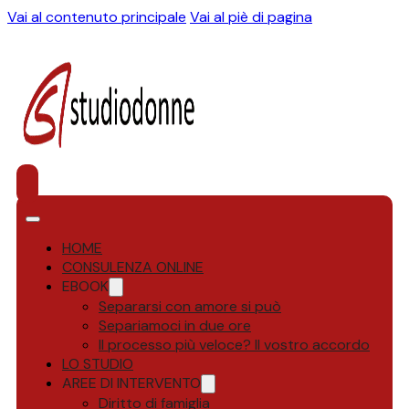
Vai al contenuto principale
Vai al piè di pagina
HOME
CONSULENZA ONLINE
EBOOK
Separarsi con amore si può
Separiamoci in due ore
Il processo più veloce? Il vostro accordo
LO STUDIO
AREE DI INTERVENTO
Diritto di famiglia