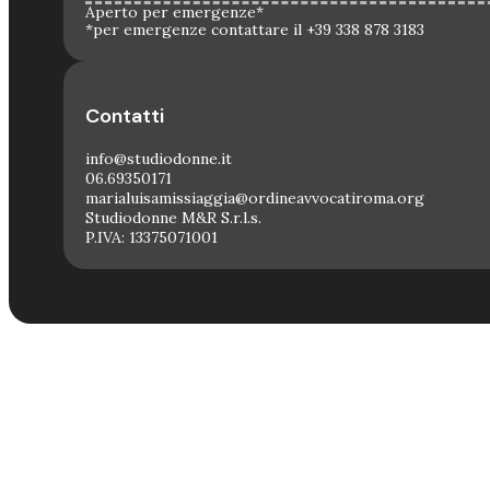
Aperto per emergenze*
*per emergenze contattare il +39 338 878 3183
Contatti
info@studiodonne.it
06.69350171
marialuisamissiaggia@ordineavvocatiroma.org
Studiodonne M&R S.r.l.s.
P.IVA: 13375071001