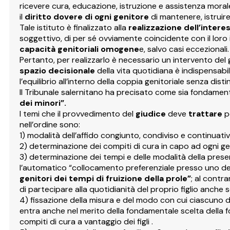
ricevere cura, educazione, istruzione e assistenza morale
il
diritto dovere di ogni genitore
di mantenere, istruire e
Tale istituto è finalizzato alla
realizzazione dell’intere
soggettivo, di per sé ovviamente coincidente con il loro 
capacità genitoriali omogene
e, salvo casi eccezionali.
Pertanto, per realizzarlo è necessario un intervento del g
spazio decisionale
della vita quotidiana è indispensabi
l’equilibrio all’interno della coppia genitoriale senza dist
Il Tribunale salernitano ha precisato come sia fondamenta
dei minori”.
I temi che il provvedimento del
giudice
deve
trattare
p
nell’ordine sono:
1) modalità dell’affido congiunto, condiviso e continuati
2) determinazione dei compiti di cura in capo ad ogni ge
3) determinazione dei tempi e delle modalità della prese
l’automatico “collocamento preferenziale presso uno dei
genitori dei tempi di fruizione della prole”
; al contr
di partecipare alla quotidianità del proprio figlio anche se
4) fissazione della misura e del modo con cui ciascuno di e
entra anche nel merito della fondamentale scelta della
compiti di cura a vantaggio dei figli .