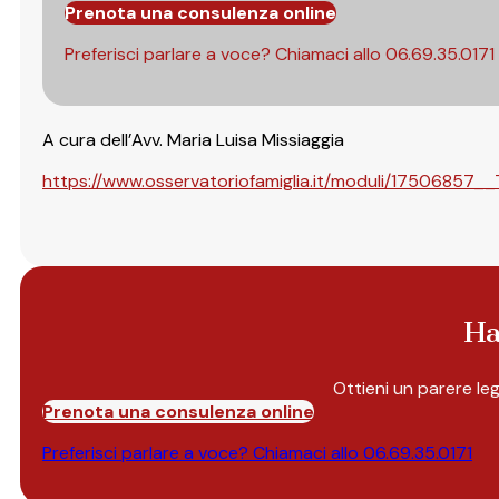
Prenota una consulenza online
Preferisci parlare a voce? Chiamaci allo
06.69.35.0171
A cura dell’Avv. Maria Luisa Missiaggia
https://www.osservatoriofamiglia.it/moduli/17506857__
Ha
Ottieni un parere le
Prenota una consulenza online
Preferisci parlare a voce? Chiamaci allo
06.69.35.0171