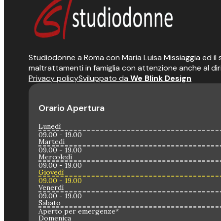
Studiodonne a Roma con Maria Luisa Missiaggia ed il suo
maltrattamenti in famiglia con attenzione anche al dir
Privacy policy
Sviluppato da
We Blink Design
Orario Apertura
Lunedì
09.00 - 19.00
Martedì
09.00 - 19.00
Mercoledì
09.00 - 19.00
Giovedì
09.00 - 19.00
Venerdì
09.00 - 19.00
Sabato
Aperto per emergenze*
Domenica