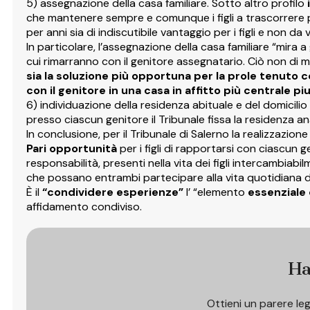
5) assegnazione della casa familiare. Sotto altro profilo
che mantenere sempre e comunque i figli a trascorrere pi
per anni sia di indiscutibile vantaggio per i figli e non d
In particolare, l’assegnazione della casa familiare “mira 
cui rimarranno con il genitore assegnatario. Ciò non di
sia la soluzione più opportuna per la prole tenuto co
con il genitore in una casa in affitto più centrale piu
6) individuazione della residenza abituale e del domicilio
presso ciascun genitore il Tribunale fissa la residenza a
In conclusione, per il Tribunale di Salerno la realizzazion
Pari opportunità
per i figli di rapportarsi con ciascun 
responsabilità, presenti nella vita dei figli intercambiabi
che possano entrambi partecipare alla vita quotidiana dei
È il
“condividere esperienze”
l’ “elemento
essenziale 
affidamento condiviso.
Ha
Ottieni un parere le