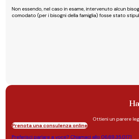
Non essendo, nel caso in esame, intervenuto alcun bisogn
comodato (per i bisogni della famiglia) fosse stato stipula
Ha
Ottieni un parere le
Prenota una consulenza online
Preferisci parlare a voce? Chiamaci allo
06.69.35.0171