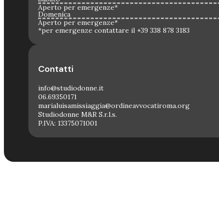
Aperto per emergenze*
Domenica
Aperto per emergenze*
*per emergenze contattare il +39 338 878 3183
Contatti
info@studiodonne.it
06.69350171
marialuisamissiaggia@ordineavvocatiroma.org
Studiodonne M&R S.r.l.s.
P.IVA: 13375071001