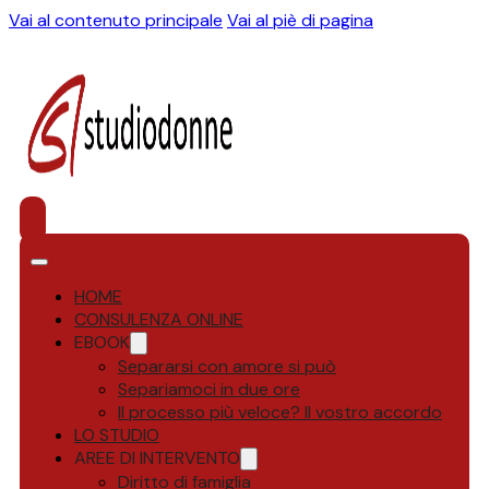
Vai al contenuto principale
Vai al piè di pagina
HOME
CONSULENZA ONLINE
EBOOK
Separarsi con amore si può
Separiamoci in due ore
Il processo più veloce? Il vostro accordo
LO STUDIO
AREE DI INTERVENTO
Diritto di famiglia