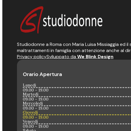
Studiodonne a Roma con Maria Luisa Missiaggia ed il suo
maltrattamenti in famiglia con attenzione anche al dir
Privacy policy
Sviluppato da
We Blink Design
Orario Apertura
Lunedì
09.00 - 19.00
Martedì
09.00 - 19.00
Mercoledì
09.00 - 19.00
Giovedì
09.00 - 19.00
Venerdì
09.00 - 19.00
Sabato