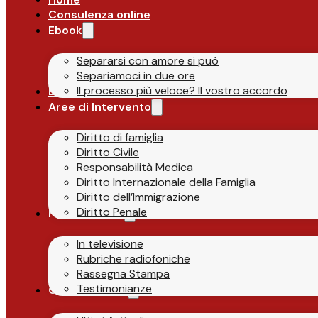
Consulenza online
Ebook
Separarsi con amore si può
Separiamoci in due ore
Il processo più veloce? Il vostro accordo
Lo Studio
Aree di Intervento
Diritto di famiglia
Diritto Civile
Responsabilità Medica
Diritto Internazionale della Famiglia
Diritto dell’Immigrazione
Diritto Penale
Parlano di Noi
In televisione
Rubriche radiofoniche
Rassegna Stampa
Testimonianze
Guide & News