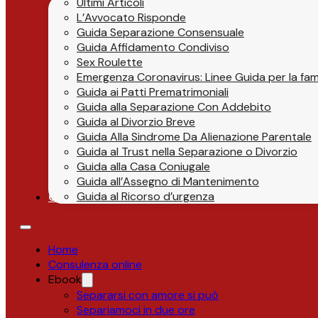
Ultimi Articoli
L’Avvocato Risponde
Guida Separazione Consensuale
Guida Affidamento Condiviso
Sex Roulette
Emergenza Coronavirus: Linee Guida per la fami
Guida ai Patti Prematrimoniali
Guida alla Separazione Con Addebito
Guida al Divorzio Breve
Guida Alla Sindrome Da Alienazione Parentale
Guida al Trust nella Separazione o Divorzio
Guida alla Casa Coniugale
Guida all’Assegno di Mantenimento
Guida al Ricorso d’urgenza
Contatti
Home
Consulenza online
Ebook
Separarsi con amore si può
Separiamoci in due ore