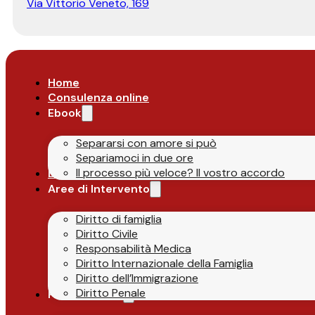
Via Vittorio Veneto, 169
Home
Consulenza online
Ebook
Separarsi con amore si può
Separiamoci in due ore
Il processo più veloce? Il vostro accordo
Lo Studio
Aree di Intervento
Diritto di famiglia
Diritto Civile
Responsabilità Medica
Diritto Internazionale della Famiglia
Diritto dell’Immigrazione
Diritto Penale
Parlano di Noi