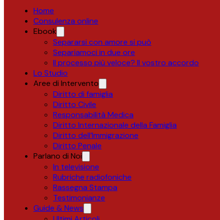
Home
Consulenza online
Ebook
Separarsi con amore si può
Separiamoci in due ore
Il processo più veloce? Il vostro accordo
Lo Studio
Aree di Intervento
Diritto di famiglia
Diritto Civile
Responsabilità Medica
Diritto Internazionale della Famiglia
Diritto dell’Immigrazione
Diritto Penale
Parlano di Noi
In televisione
Rubriche radiofoniche
Rassegna Stampa
Testimonianze
Guide & News
Ultimi Articoli