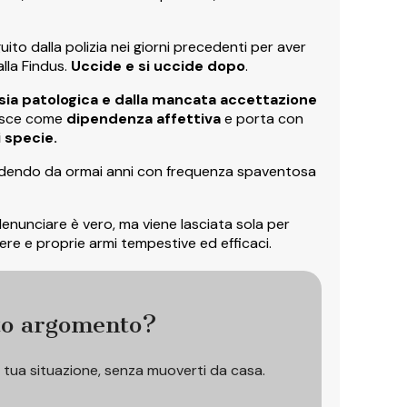
to dalla polizia nei giorni precedenti per aver
alla Findus.
Uccide e si uccide dopo
.
sia patologica e
dalla mancata accettazione
nosce come
dipendenza
affettiva
e porta con
 specie.
ccadendo da ormai anni con frequenza spaventosa
enunciare è vero, ma viene lasciata sola per
vere e proprie armi tempestive ed efficaci.
to argomento?
a tua situazione, senza muoverti da casa.